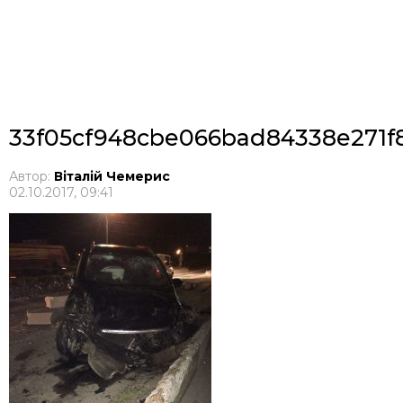
33f05cf948cbe066bad84338e271f
Автор:
Віталій Чемерис
02.10.2017, 09:41