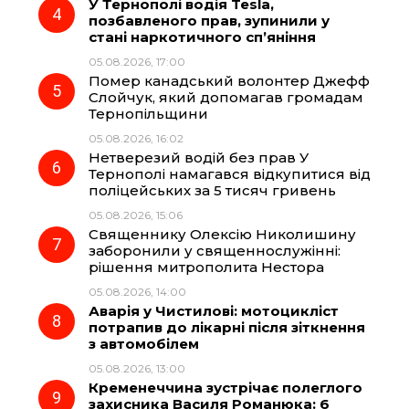
У Тернополі водія Tesla,
позбавленого прав, зупинили у
стані наркотичного сп’яніння
05.08.2026, 17:00
Помер канадський волонтер Джефф
Слойчук, який допомагав громадам
Тернопільщини
05.08.2026, 16:02
Нетверезий водій без прав У
Тернополі намагався відкупитися від
поліцейських за 5 тисяч гривень
05.08.2026, 15:06
Священнику Олексію Николишину
заборонили у священнослужінні:
рішення митрополита Нестора
05.08.2026, 14:00
Аварія у Чистилові: мотоцикліст
потрапив до лікарні після зіткнення
з автомобілем
05.08.2026, 13:00
Кременеччина зустрічає полеглого
захисника Василя Романюка: 6