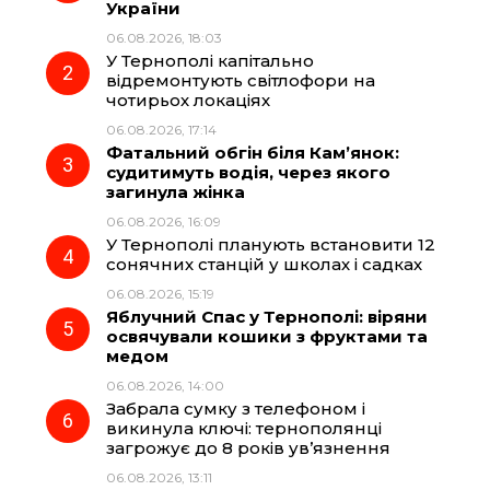
України
b
g
s
r
06.08.2026, 18:03
У Тернополі капітально
o
r
A
відремонтують світлофори на
чотирьох локаціях
06.08.2026, 17:14
o
a
p
Фатальний обгін біля Кам’янок:
судитимуть водія, через якого
k
m
p
загинула жінка
06.08.2026, 16:09
У Тернополі планують встановити 12
сонячних станцій у школах і садках
06.08.2026, 15:19
Яблучний Спас у Тернополі: віряни
освячували кошики з фруктами та
медом
06.08.2026, 14:00
Забрала сумку з телефоном і
викинула ключі: тернополянці
загрожує до 8 років ув’язнення
06.08.2026, 13:11