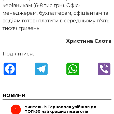
керівникам (6-8 тис грн). Офіс-
менеджерам, бухгалтерам, офіціантам та
водіям готові платити в середньому п’ять
тисяч гривень.
Христина Слота
Поділитися:
F
T
W
V
a
e
h
i
c
l
a
b
НОВИНИ
Учитель із Тернополя увійшов до
e
e
t
e
ТОП-50 найкращих педагогів