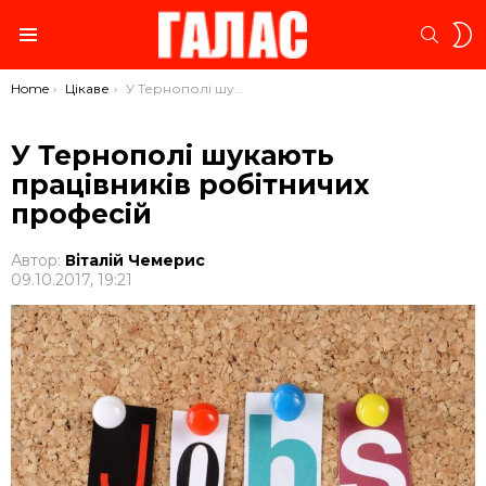
S
SEARC
S
Menu
You are here:
Home
Цікаве
У Тернополі шукають працівників робітничих професій
У Тернополі шукають
працівників робітничих
професій
Автор:
Віталій Чемерис
09.10.2017, 19:21