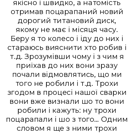
якісно і швидко, а натомість
отримав поцарапаний новий
дорогий титановий диск,
якому не має і місяця часу.
Беру я то колесо і іду до них і
стараюсь вияснити хто робив і
т.д. Зрозумівши чому і з чим я
приїхав до них вони зразу
почали відмовлятись, що ми
того не робили і т.д. Трохи
згодом в процесі нашої сварки
вони вже визнали шо то вони
робили і кажуть: ну трохи
поцарапали і шо з того… Одним
словом я ще з ними трохи