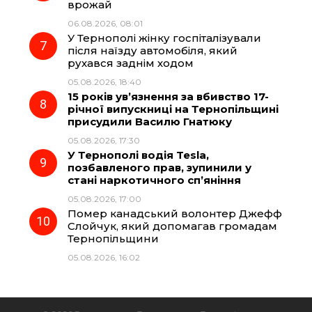
врожай
06.08.2026, 08:01
У Тернополі жінку госпіталізували
після наїзду автомобіля, який
рухався заднім ходом
05.08.2026, 18:40
15 років ув’язнення за вбивство 17-
річної випускниці на Тернопільщині
присудили Василю Гнатюку
05.08.2026, 17:30
У Тернополі водія Tesla,
позбавленого прав, зупинили у
стані наркотичного сп’яніння
05.08.2026, 17:00
Помер канадський волонтер Джефф
Слойчук, який допомагав громадам
Тернопільщини
05.08.2026, 16:02