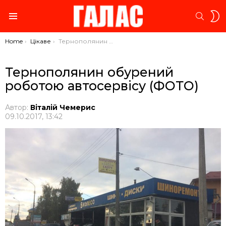
S
SEARC
S
Menu
You are here:
Home
Цікаве
Тернополянин обурений роботою автосервісу (ФОТО)
Тернополянин обурений
роботою автосервісу (ФОТО)
Автор:
Віталій Чемерис
09.10.2017, 13:42