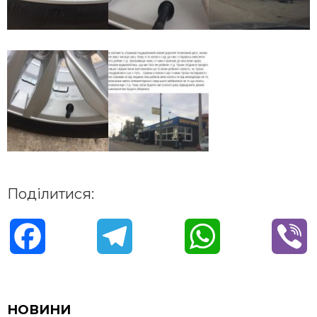
Поділитися:
F
T
W
V
a
e
h
i
c
l
a
b
НОВИНИ