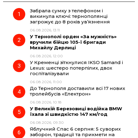
Забрала сумку з телефоном і
e
e
t
e
викинула ключі: тернополянці
загрожує до 8 років ув’язнення
b
g
s
r
06.08.2026, 13:11
У Тернополі орден «За мужність»
o
r
A
вручили бійцю 105-ї бригади
Михайлу Дерлиці
06.08.2026, 12:00
o
a
p
У Кременці зіткнулися IKSO Samand і
Lexus: шестеро потерпілих, двох
k
m
p
госпіталізували
06.08.2026, 11:00
До Тернополя доставили всі 17 нових
тролейбусів «Електрон»
06.08.2026, 10:18
У Великій Березовиці водійка BMW
їхала зі швидкістю 147 км/год
06.08.2026, 09:30
Яблучний Спас 6 серпня: 5 суворих
заборон, традиції та прикмети на