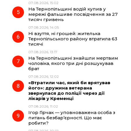
07.08.2026, 15:02
На Тернопільщині водій купив у
мережі фальшиве посвідчення за 27
тисяч гривень
07.08.2026, 14:05
Ні взуття, ні грошей: жителька
Тернопільського району втратила 63
тисячі
07.08.2026, 13:17
На Тернопільщині знайшли мертвим
чоловіка, якого три дні розшукував
брат
07.08.2026, 12:02
«Втратили час, який би врятував
його»: дружина ветерана
звернулася до поліції через дії
лікарів у Кременці
07.08.2026, 11:02
Ігор Гірчак — уповноважена особа з
питань безбар’єрності. Що має
робити?
07.08.2026, 10:01