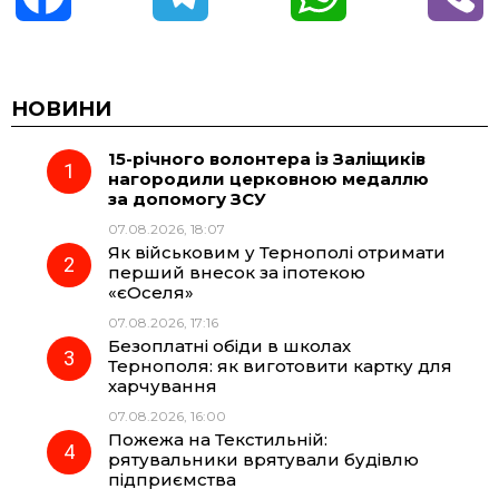
a
e
h
i
c
l
a
b
НОВИНИ
15-річного волонтера із Заліщиків
e
e
t
e
нагородили церковною медаллю
за допомогу ЗСУ
b
g
s
r
07.08.2026, 18:07
Як військовим у Тернополі отримати
o
r
A
перший внесок за іпотекою
«єОселя»
07.08.2026, 17:16
o
a
p
Безоплатні обіди в школах
Тернополя: як виготовити картку для
k
m
p
харчування
07.08.2026, 16:00
Пожежа на Текстильній:
рятувальники врятували будівлю
підприємства