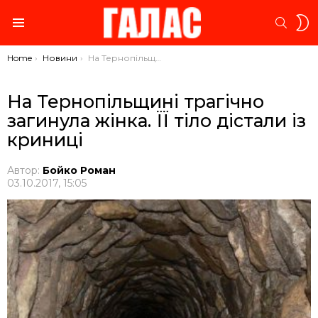
S
SEARC
S
Menu
You are here:
Home
Новини
На Тернопільщині трагічно загинула жінка. ЇЇ тіло дістали із криниці
На Тернопільщині трагічно
загинула жінка. ЇЇ тіло дістали із
криниці
Автор:
Бойко Роман
03.10.2017, 15:05