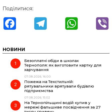
Поділитися:
F
T
W
V
a
e
h
i
c
l
a
b
НОВИНИ
Безоплатні обіди в школах
e
e
t
e
Тернополя: як виготовити картку для
харчування
b
g
s
r
07.08.2026, 16:00
Пожежа на Текстильній:
o
r
A
рятувальники врятували будівлю
підприємства
07.08.2026, 15:02
o
a
p
На Тернопільщині водій купив у
мережі фальшиве посвідчення за 27
k
m
p
тисяч гривень