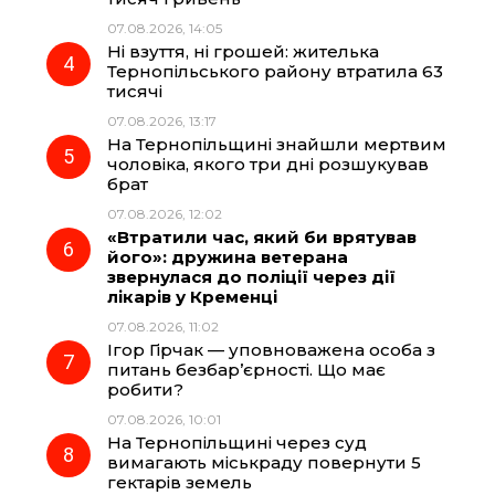
07.08.2026, 14:05
Ні взуття, ні грошей: жителька
Тернопільського району втратила 63
тисячі
07.08.2026, 13:17
На Тернопільщині знайшли мертвим
чоловіка, якого три дні розшукував
брат
07.08.2026, 12:02
«Втратили час, який би врятував
його»: дружина ветерана
звернулася до поліції через дії
лікарів у Кременці
07.08.2026, 11:02
Ігор Гірчак — уповноважена особа з
питань безбар’єрності. Що має
робити?
07.08.2026, 10:01
На Тернопільщині через суд
вимагають міськраду повернути 5
гектарів земель