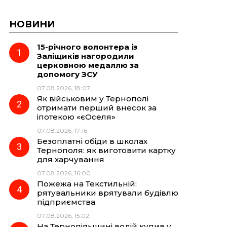
НОВИНИ
15-річного волонтера із
Заліщиків нагородили
церковною медаллю за
допомогу ЗСУ
07.08.2026, 18:07
Як військовим у Тернополі
отримати перший внесок за
іпотекою «єОселя»
07.08.2026, 17:16
Безоплатні обіди в школах
Тернополя: як виготовити картку
для харчування
07.08.2026, 16:00
Пожежа на Текстильній:
рятувальники врятували будівлю
підприємства
07.08.2026, 15:02
На Тернопільщині водій купив у