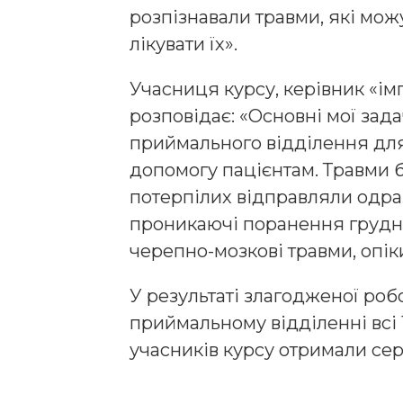
розпізнавали травми, які мож
лікувати їх».
Учасниця курсу, керівник «ім
розповідає: «Основні мої зад
приймального відділення для
допомогу пацієнтам. Травми б
потерпілих відправляли одраз
проникаючі поранення грудно
черепно-мозкові травми, опіки
У результаті злагодженої робо
приймальному відділенні всі 1
учасників курсу отримали се