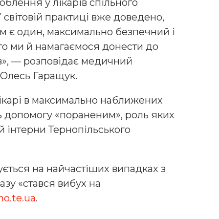
облення у лікарів спільного
У світовій практиці вже доведено,
м є один, максимально безпечний і
о ми й намагаємося донести до
в», — розповідає медичний
 Олесь Гаращук.
лікарі в максимально наближених
ь допомогу «пораненим», роль яких
й інтерни Тернопільського
ється на найчастіших випадках з
азу «стався вибух на
no.te.ua
.