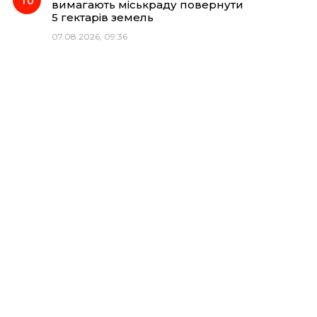
вимагають міськраду повернути
5 гектарів земель
07.08.2026, 09:36