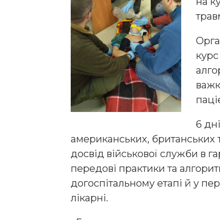
на к
трав
Орга
курс
алго
важ
паці
6 дн
американських, британських т
досвід військової служби в г
передові практики та алгорит
догоспітальному етапі й у пе
лікарні.