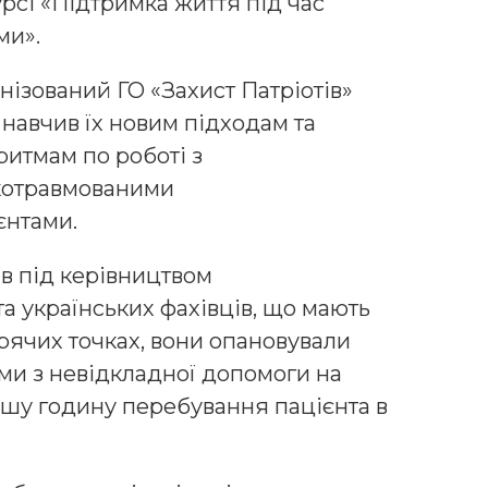
урсі «Підтримка життя під час
ми».
нізований ГО «Захист Патріотів»
 навчив їх новим підходам та
ритмам по роботі з
котравмованими
єнтами.
ів під керівництвом
а українських фахівців, що мають
арячих точках, вони опановували
ми з невідкладної допомоги на
ршу годину перебування пацієнта в