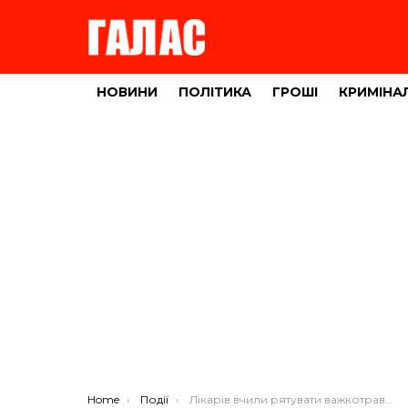
НОВИНИ
ПОЛІТИКА
ГРОШІ
КРИМІНА
You are here:
Home
Події
Лікарів вчили рятувати важкотравмованих пацієнтів