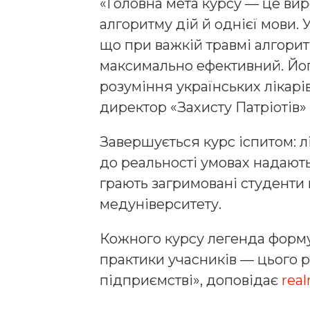
«Головна мета курсу — це вир
алгоритму дій й однієї мови. 
що при важкій травмі алгорит
максимально ефективний. Йог
розуміння українських лікарі
директор «Захисту Патріотів»
Завершується курс іспитом: 
до реальності умовах надают
грають загримовані студенти 
медуніверситету.
Кожного курсу легенда форму
практики учасників — цього р
підприємстві», доповідає
real