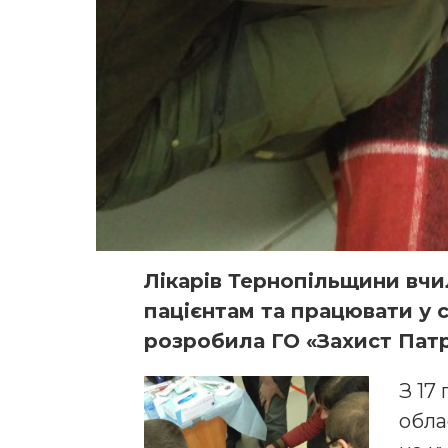
Лікарів Тернопільщини вч
пацієнтам та працювати у 
розробила ГО «Захист Патр
З 17
обла