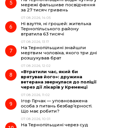
мережі фальшиве посвідчення
за 27 тисяч гривень
07.08.2026, 14:05
Ні взуття, ні грошей: жителька
Тернопільського району
втратила 63 тисячі
07.08.2026, 13:17
На Тернопільщині знайшли
мертвим чоловіка, якого три дні
розшукував брат
07.08.2026, 12:02
«Втратили час, який би
врятував його»: дружина
ветерана звернулася до поліції
через дії лікарів у Кременці
07.08.2026, 11:02
Ігор Гірчак — уповноважена
особа з питань безбар’єрності.
Що має робити?
07.08.2026, 10:01
На Тернопільщині через суд