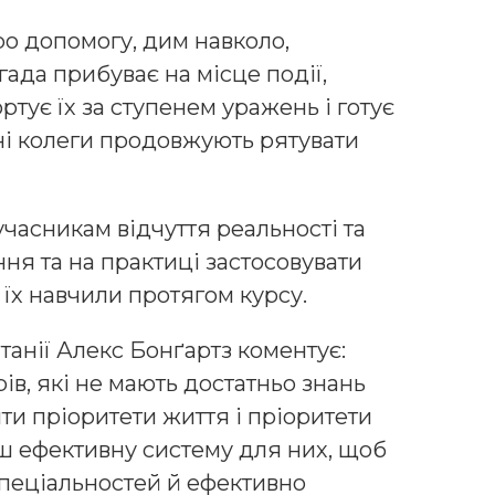
ро допомогу, дим навколо,
гада прибуває на місце події,
ртує їх за ступенем уражень і готує
їхні колеги продовжують рятувати
учасникам відчуття реальності та
ня та на практиці застосовувати
 їх навчили протягом курсу.
танії Алекс Бонґартз коментує:
ів, які не мають достатньо знань
яти пріоритети життя і пріоритети
ьш ефективну систему для них, щоб
спеціальностей й ефективно