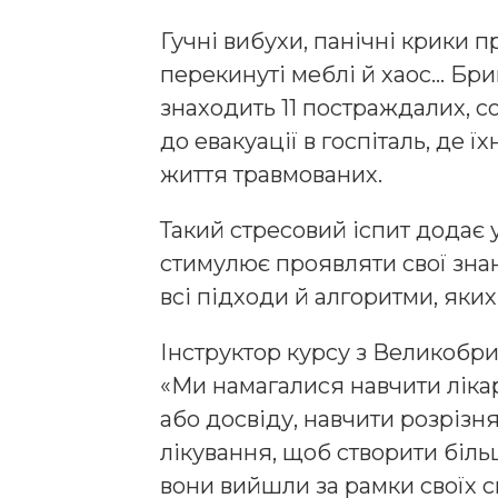
Гучні вибухи, панічні крики п
перекинуті меблі й хаос… Бри
знаходить 11 постраждалих, со
до евакуації в госпіталь, де 
життя травмованих.
Такий стресовий іспит додає 
стимулює проявляти свої знан
всі підходи й алгоритми, яких
Інструктор курсу з Великобри
«Ми намагалися навчити лікар
або досвіду, навчити розрізн
лікування, щоб створити біл
вони вийшли за рамки своїх 