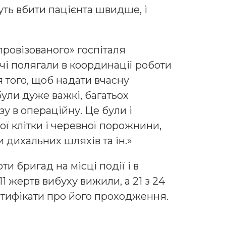
уть вбити пацієнта швидше, і
провізованого» госпіталя
ачі полягали в координації роботи
 того, щоб надати вчасну
ули дуже важкі, багатьох
у в операційну. Це були і
ї клітки і черевної порожнини,
 дихальних шляхів та ін.»
ти бригад на місці події і в
1 жертв вибуху вижили, а 21 з 24
ртифікати про його проходження.