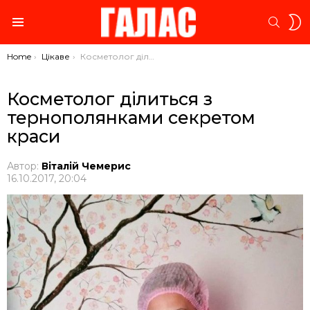
S
SEARC
S
Menu
You are here:
Home
Цікаве
Косметолог ділиться з тернополянками секретом краси
Косметолог ділиться з
тернополянками секретом
краси
Автор:
Віталій Чемерис
16.10.2017, 20:04