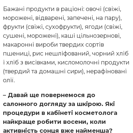
Бажані продукти в раціоні: овочі (свіжі,
морожені, відварені, запечені, на пару),
фрукти (свіжі, сухофрукти), ягоди (свіжі,
сушені, морожені), каші цільнозернові,
макаронні вироби твердих сортів
пшениці, рис нешліфований, чорний хліб
і хліб з висівками, кисломолочні продукти
(твердий та домашні сири), нерафіновані
олії.
– Давай ще повернемося до
салонного догляду за шкірою. Які
процедури в кабінеті косметолога
найкраще робити восени, коли
активність сонця вже найменша?