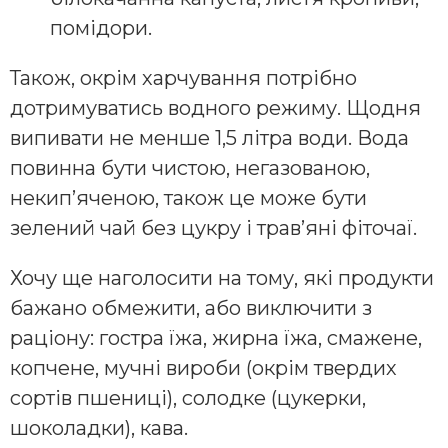
помідори.
Також, окрім харчування потрібно
дотримуватись водного режиму. Щодня
випивати не менше 1,5 літра води. Вода
повинна бути чистою, негазованою,
некип’яченою, також це може бути
зелений чай без цукру і трав’яні фіточаї.
Хочу ще наголосити на тому, які продукти
бажано обмежити, або виключити з
раціону: гостра їжа, жирна їжа, смажене,
копчене, мучні вироби (окрім твердих
сортів пшениці), солодке (цукерки,
шоколадки), кава.