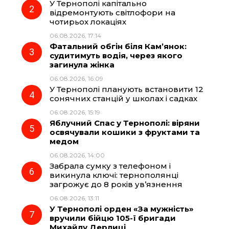
У Тернополі капітально
o
r
A
відремонтують світлофори на
чотирьох локаціях
06.08.2026, 17:14
o
a
p
Фатальний обгін біля Кам’янок:
судитимуть водія, через якого
k
m
p
загинула жінка
06.08.2026, 16:09
У Тернополі планують встановити 12
сонячних станцій у школах і садках
06.08.2026, 15:19
Яблучний Спас у Тернополі: віряни
освячували кошики з фруктами та
медом
06.08.2026, 14:00
Забрала сумку з телефоном і
викинула ключі: тернополянці
загрожує до 8 років ув’язнення
06.08.2026, 13:11
У Тернополі орден «За мужність»
вручили бійцю 105-ї бригади
Михайлу Дерлиці