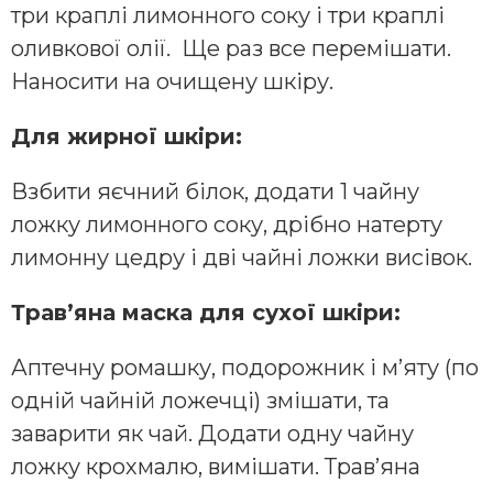
три краплі лимонного соку і три краплі
оливкової олії. Ще раз все перемішати.
Наносити на очищену шкіру.
Для жирної шкіри:
Взбити яєчний білок, додати 1 чайну
ложку лимонного соку, дрібно натерту
лимонну цедру і дві чайні ложки висівок.
Трав’яна маска для сухої шкіри:
Аптечну ромашку, подорожник і м’яту (по
одній чайній ложечці) змішати, та
заварити як чай. Додати одну чайну
ложку крохмалю, вимішати. Трав’яна