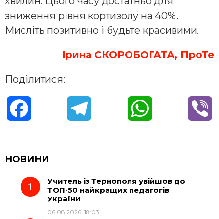
хвилин. Цього часу достатньо для
зниження рівня кортизолу на 40%.
Мисліть позитивно і будьте красивими.
Ірина СКОРОБОГАТА, ПроТе
Поділитися:
F
T
W
V
a
e
h
i
c
l
a
b
НОВИНИ
Учитель із Тернополя увійшов до
e
e
t
e
ТОП-50 найкращих педагогів
України
b
g
s
r
06.08.2026, 18:03