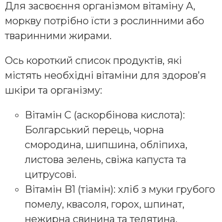
Для засвоєння організмом вітаміну А,
моркву потрібно їсти з рослинними або
тваринними жирами.
Ось короткий список продуктів, які
містять необхідні вітаміни для здоров’я
шкіри та організму:
Вітамін C (аскорбінова кислота):
Болгарський перець, чорна
смородина, шипшина, обліпиха,
листова зелень, свіжа капуста та
цитрусові.
Вітамін B1 (тіамін): хліб з муки грубого
помелу, квасоля, горох, шпинат,
нежирна свинина та телятина,