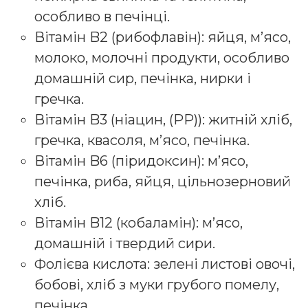
особливо в печінці.
Вітамін B2 (рибофлавін): яйця, м’ясо,
молоко, молочні продукти, особливо
домашній сир, печінка, нирки і
гречка.
Вітамін B3 (ніацин, (PP)): житній хліб,
гречка, квасоля, м’ясо, печінка.
Вітамін B6 (піридоксин): м’ясо,
печінка, риба, яйця, цільнозерновий
хліб.
Вітамін B12 (кобаламін): м’ясо,
домашній і твердий сири.
Фолієва кислота: зелені листові овочі,
бобові, хліб з муки грубого помелу,
печінка.