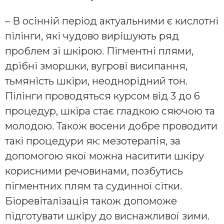
– В осінній період актуальними є кислотні
пілінги, які чудово вирішують ряд
проблем зі шкірою. Пігментні плями,
дрібні зморшки, вугрові висипання,
тьмяність шкіри, неоднорідний тон.
Пілінги проводяться курсом від 3 до 6
процедур, шкіра стає гладкою сяючою та
молодою. Також восени добре проводити
такі процедури як: мезотерапія, за
допомогою якої можна наситити шкіру
корисними речовинами, позбутись
пігментних плям та судинної сітки.
Біоревіталізація також допоможе
підготувати шкіру до виснажливої зими.