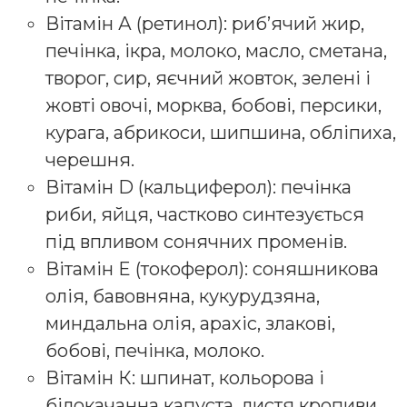
Вітамін А (ретинол): риб’ячий жир,
печінка, ікра, молоко, масло, сметана,
творог, сир, яєчний жовток, зелені і
жовті овочі, морква, бобові, персики,
курага, абрикоси, шипшина, обліпиха,
черешня.
Вітамін D (кальциферол): печінка
риби, яйця, частково синтезується
під впливом сонячних променів.
Вітамін E (токоферол): соняшникова
олія, бавовняна, кукурудзяна,
миндальна олія, арахіс, злакові,
бобові, печінка, молоко.
Вітамін К: шпинат, кольорова і
білокачанна капуста, листя кропиви,