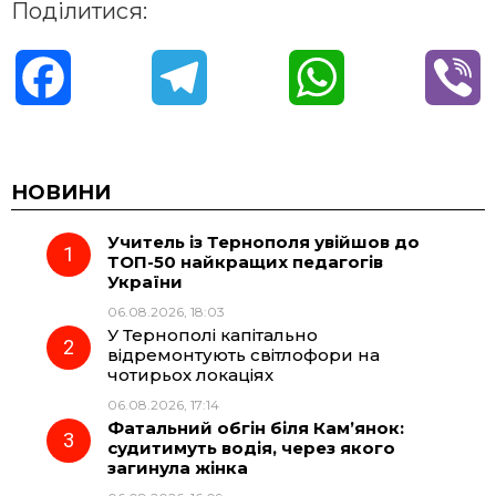
Поділитися:
F
T
W
V
a
e
h
i
c
l
a
b
НОВИНИ
Учитель із Тернополя увійшов до
e
e
t
e
ТОП-50 найкращих педагогів
України
b
g
s
r
06.08.2026, 18:03
У Тернополі капітально
o
r
A
відремонтують світлофори на
чотирьох локаціях
06.08.2026, 17:14
o
a
p
Фатальний обгін біля Кам’янок:
судитимуть водія, через якого
k
m
p
загинула жінка