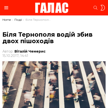
S
SEARC
S
Menu
You are here:
Home
Події
Біля Тернополя водій збив двох пішоходів
Біля Тернополя водій збив
двох пішоходів
Автор:
Віталій Чемерис
15.10.2017, 14:41