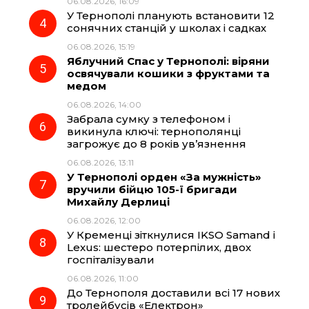
06.08.2026, 16:09
У Тернополі планують встановити 12
сонячних станцій у школах і садках
06.08.2026, 15:19
Яблучний Спас у Тернополі: віряни
освячували кошики з фруктами та
медом
06.08.2026, 14:00
Забрала сумку з телефоном і
викинула ключі: тернополянці
загрожує до 8 років ув’язнення
06.08.2026, 13:11
У Тернополі орден «За мужність»
вручили бійцю 105-ї бригади
Михайлу Дерлиці
06.08.2026, 12:00
У Кременці зіткнулися IKSO Samand і
Lexus: шестеро потерпілих, двох
госпіталізували
06.08.2026, 11:00
До Тернополя доставили всі 17 нових
тролейбусів «Електрон»