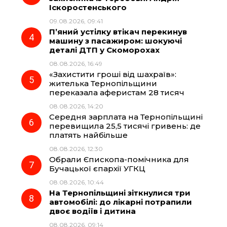
Іскоростенського
k
m
p
09.08.2026, 09:41
П’яний устілку втікач перекинув
машину з пасажиром: шокуючі
деталі ДТП у Скоморохах
08.08.2026, 16:49
«Захистити гроші від шахраїв»:
жителька Тернопільщини
переказала аферистам 28 тисяч
08.08.2026, 14:20
Середня зарплата на Тернопільщині
перевищила 25,5 тисячі гривень: де
платять найбільше
08.08.2026, 12:30
Обрали Єпископа-помічника для
Бучацької єпархії УГКЦ
08.08.2026, 10:44
На Тернопільщині зіткнулися три
автомобілі: до лікарні потрапили
двоє водіїв і дитина
08.08.2026, 09:14