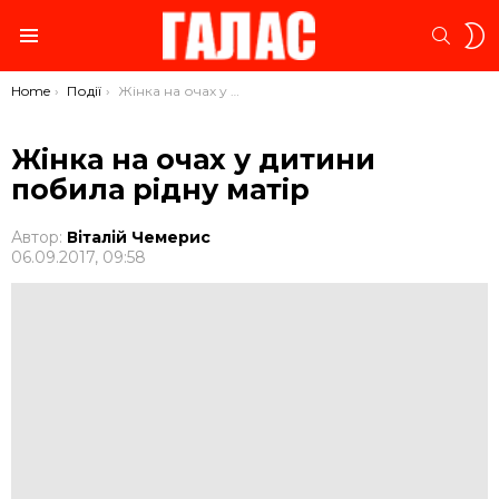
S
SEARC
S
Menu
You are here:
Home
Події
Жінка на очах у дитини побила рідну матір
Жінка на очах у дитини
побила рідну матір
Автор:
Віталій Чемерис
06.09.2017, 09:58