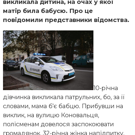
викликала дитина, на очах у якої
матір била бабусю. Про це
повідомили представники відомства.
10-річна
дівчинка викликала патрульних, бо, за її
словами, мама б’є бабцю. Прибувши на
виклик, на вулицю Коновальця,
полісменам довелося заспокоювати
громадянок. 32-річна жінка напідпитку,