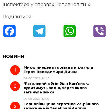
інспектора у справах неповнолітніх.
Поділитися:
F
T
W
V
a
e
h
i
c
l
a
b
НОВИНИ
Микулинецька громада втратила
e
e
t
e
Героя Володимира Дичка
09.08.2026, 14:46
b
g
s
r
Фатальний обгін біля Кам’янок:
судитимуть водія, через якого
o
r
A
загинула жінка
09.08.2026, 12:09
Тернопільщина втратила 23-річного
o
a
p
захисника із Теребовлі Андрія