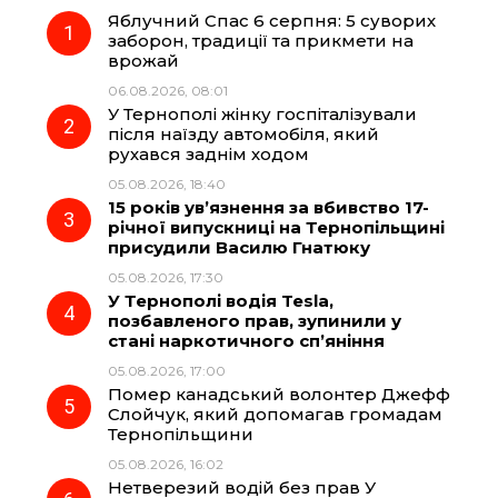
Яблучний Спас 6 серпня: 5 суворих
e
e
t
e
заборон, традиції та прикмети на
врожай
b
g
s
r
06.08.2026, 08:01
У Тернополі жінку госпіталізували
o
r
A
після наїзду автомобіля, який
рухався заднім ходом
05.08.2026, 18:40
o
a
p
15 років ув’язнення за вбивство 17-
річної випускниці на Тернопільщині
k
m
p
присудили Василю Гнатюку
05.08.2026, 17:30
У Тернополі водія Tesla,
позбавленого прав, зупинили у
стані наркотичного сп’яніння
05.08.2026, 17:00
Помер канадський волонтер Джефф
Слойчук, який допомагав громадам
Тернопільщини
05.08.2026, 16:02
Нетверезий водій без прав У