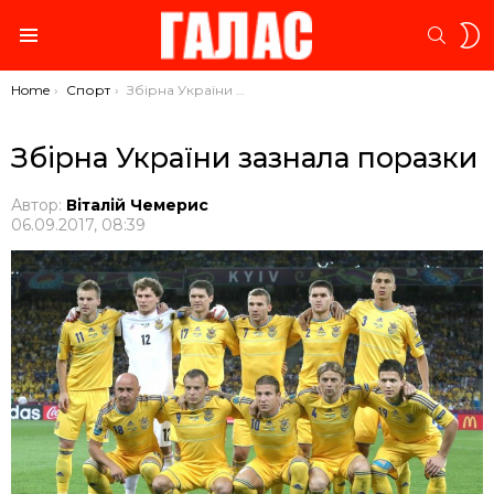
S
SEARC
S
Menu
You are here:
Home
Спорт
Збірна України зазнала поразки
Збірна України зазнала поразки
Автор:
Віталій Чемерис
06.09.2017, 08:39