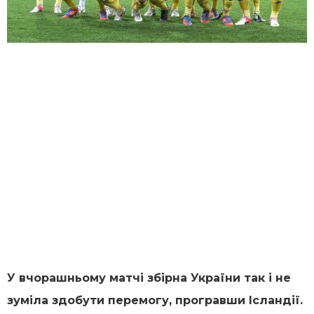
У вчорашньому матчі збірна України так і не
зуміла здобути перемогу, програвши Ісландії.