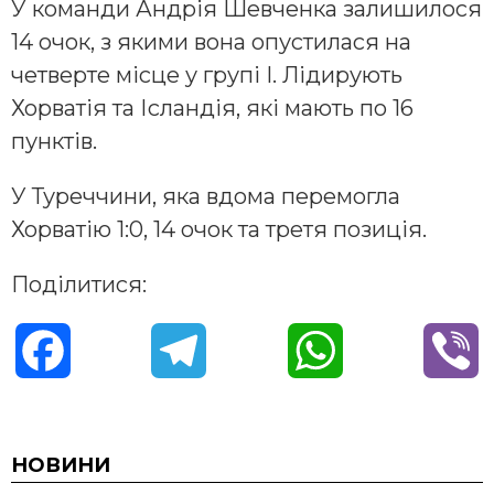
У команди Андрія Шевченка залишилося
14 очок, з якими вона опустилася на
четверте місце у групі I. Лідирують
Хорватія та Ісландія, які мають по 16
пунктів.
У Туреччини, яка вдома перемогла
Хорватію 1:0, 14 очок та третя позиція.
Поділитися:
F
T
W
V
a
e
h
i
c
l
a
b
НОВИНИ