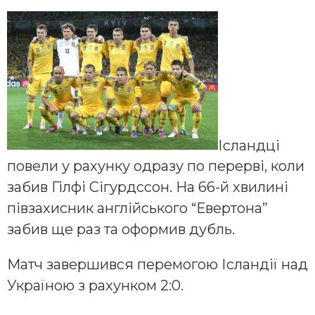
Ісландці
повели у рахунку одразу по перерві, коли
забив Гілфі Сігурдссон. На 66-й хвилині
півзахисник англійського “Евертона”
забив ще раз та оформив дубль.
Матч завершився перемогою Ісландії над
Україною з рахунком 2:0.