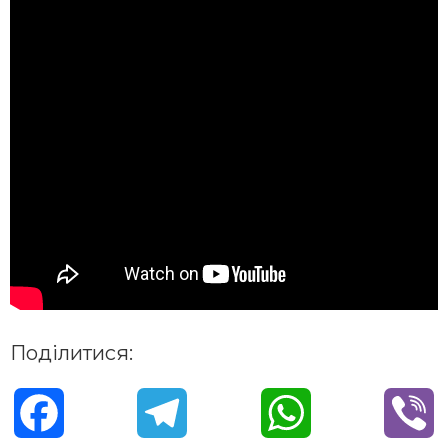
Поділитися:
F
T
W
V