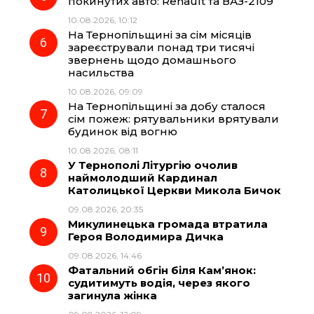
покинутих авто: Renault та ВАЗ-2109
10.08.2026, 10:12
На Тернопільщині за сім місяців
зареєстрували понад три тисячі
звернень щодо домашнього
насильства
10.08.2026, 09:09
На Тернопільщині за добу сталося
сім пожеж: рятувальники врятували
будинок від вогню
10.08.2026, 08:11
У Тернополі Літургію очолив
наймолодший Кардинал
Католицької Церкви Микола Бичок
09.08.2026, 20:35
Микулинецька громада втратила
Героя Володимира Дичка
09.08.2026, 14:46
Фатальний обгін біля Кам’янок:
судитимуть водія, через якого
загинула жінка