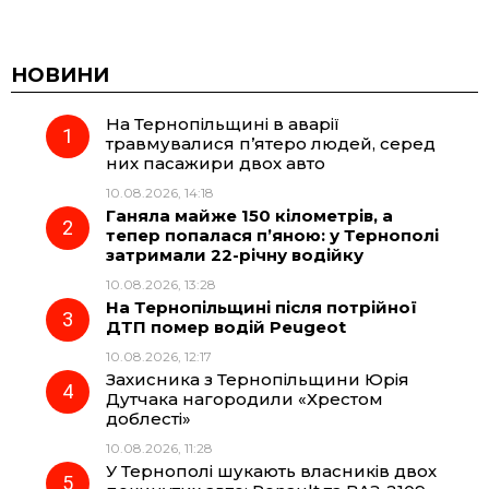
a
e
h
i
c
l
a
b
НОВИНИ
На Тернопільщині в аварії
e
e
t
e
травмувалися п’ятеро людей, серед
них пасажири двох авто
b
g
s
r
10.08.2026, 14:18
Ганяла майже 150 кілометрів, а
o
r
A
тепер попалася п’яною: у Тернополі
затримали 22-річну водійку
10.08.2026, 13:28
o
a
p
На Тернопільщині після потрійної
ДТП помер водій Peugeot
k
m
p
10.08.2026, 12:17
Захисника з Тернопільщини Юрія
Дутчака нагородили «Хрестом
доблесті»
10.08.2026, 11:28
У Тернополі шукають власників двох