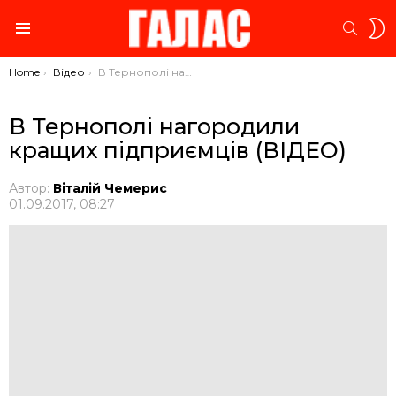
S
SEARC
S
Menu
You are here:
Home
Відео
В Тернополі нагородили кращих підприємців (ВІДЕО)
В Тернополі нагородили
кращих підприємців (ВІДЕО)
Автор:
Віталій Чемерис
01.09.2017, 08:27