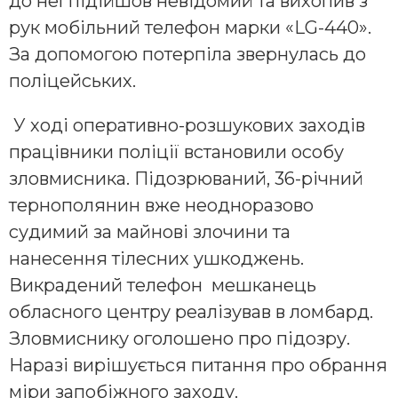
до неї підійшов невідомий та вихопив з
рук мобільний телефон марки «LG-440».
За допомогою потерпіла звернулась до
поліцейських.
У ході оперативно-розшукових заходів
працівники поліції встановили особу
зловмисника. Підозрюваний, 36-річний
тернополянин вже неодноразово
судимий за майнові злочини та
нанесення тілесних ушкоджень.
Викрадений телефон мешканець
обласного центру реалізував в ломбард.
Зловмиснику оголошено про підозру.
Наразі вирішується питання про обрання
міри запобіжного заходу.