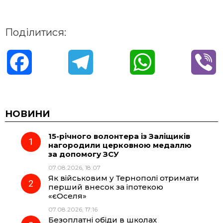
Поділитися:
F
T
W
V
a
e
h
i
c
l
a
b
НОВИНИ
15-річного волонтера із Заліщиків
e
e
t
e
нагородили церковною медаллю
за допомогу ЗСУ
b
g
s
r
07.08.2026, 18:07
Як військовим у Тернополі отримати
o
r
A
перший внесок за іпотекою
«єОселя»
07.08.2026, 17:16
o
a
p
Безоплатні обіди в школах