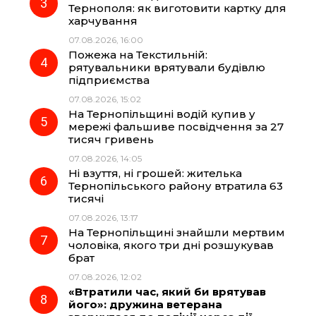
Тернополя: як виготовити картку для
k
m
p
харчування
07.08.2026, 16:00
Пожежа на Текстильній:
рятувальники врятували будівлю
підприємства
07.08.2026, 15:02
На Тернопільщині водій купив у
мережі фальшиве посвідчення за 27
тисяч гривень
07.08.2026, 14:05
Ні взуття, ні грошей: жителька
Тернопільського району втратила 63
тисячі
07.08.2026, 13:17
На Тернопільщині знайшли мертвим
чоловіка, якого три дні розшукував
брат
07.08.2026, 12:02
«Втратили час, який би врятував
його»: дружина ветерана