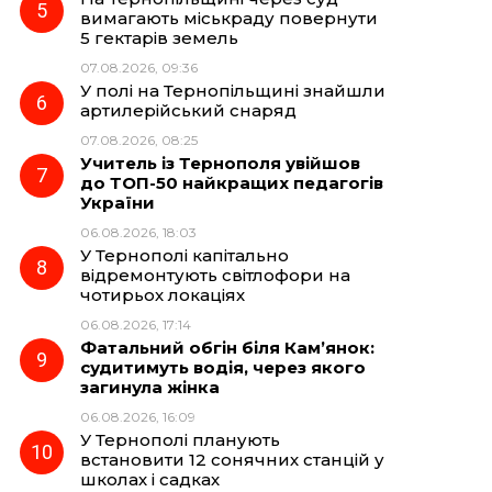
вимагають міськраду повернути
5 гектарів земель
07.08.2026, 09:36
У полі на Тернопільщині знайшли
артилерійський снаряд
07.08.2026, 08:25
Учитель із Тернополя увійшов
до ТОП-50 найкращих педагогів
України
06.08.2026, 18:03
У Тернополі капітально
відремонтують світлофори на
чотирьох локаціях
06.08.2026, 17:14
Фатальний обгін біля Кам’янок:
судитимуть водія, через якого
загинула жінка
06.08.2026, 16:09
У Тернополі планують
встановити 12 сонячних станцій у
школах і садках