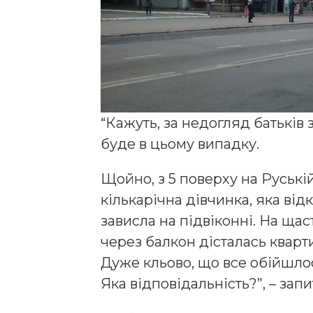
“Кажуть, за недогляд батьків 
буде в цьому випадку.
Щойно, з 5 поверху на Руській
кількарічна дівчинка, яка від
зависла на підвіконні. На щаст
через балкон дісталась кварт
Дуже кльово, що все обійшлос
Яка відповідальність?”, – за