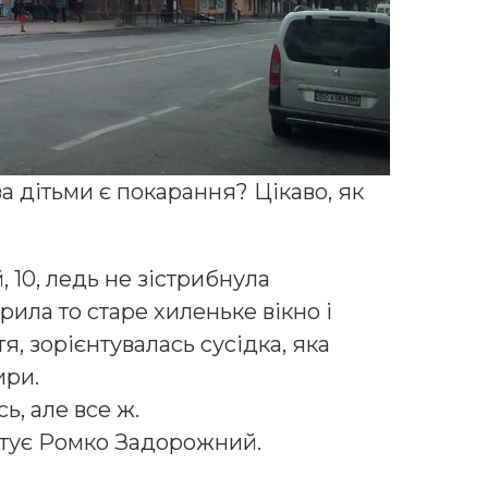
за дітьми є покарання? Цікаво, як
, 10, ледь не зістрибнула
крила то старе хиленьке вікно і
я, зорієнтувалась сусідка, яка
ири.
ь, але все ж.
питує Ромко Задорожний.