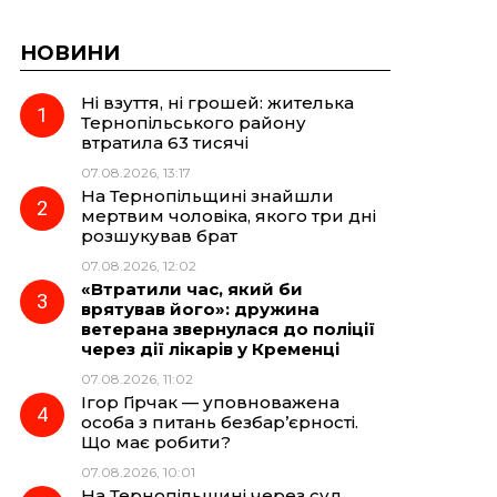
НОВИНИ
Ні взуття, ні грошей: жителька
Тернопільського району
втратила 63 тисячі
07.08.2026, 13:17
На Тернопільщині знайшли
мертвим чоловіка, якого три дні
розшукував брат
07.08.2026, 12:02
«Втратили час, який би
врятував його»: дружина
ветерана звернулася до поліції
через дії лікарів у Кременці
07.08.2026, 11:02
Ігор Гірчак — уповноважена
особа з питань безбар’єрності.
Що має робити?
07.08.2026, 10:01
На Тернопільщині через суд