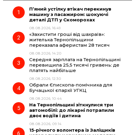
П’яний устілку втікач перекинув
e
e
t
e
машину з пасажиром: шокуючі
деталі ДТП у Скоморохах
b
g
s
r
08.08.2026, 16:49
«Захистити гроші від шахраїв»:
o
r
A
жителька Тернопільщини
переказала аферистам 28 тисяч
08.08.2026, 14:20
o
a
p
Середня зарплата на Тернопільщині
перевищила 25,5 тисячі гривень: де
k
m
p
платять найбільше
08.08.2026, 12:30
Обрали Єпископа-помічника для
Бучацької єпархії УГКЦ
08.08.2026, 10:44
На Тернопільщині зіткнулися три
автомобілі: до лікарні потрапили
двоє водіїв і дитина
08.08.2026, 09:14
15-річного волонтера із Заліщиків