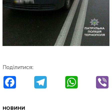
Поділитися:
F
T
W
V
a
e
h
i
c
l
a
b
НОВИНИ