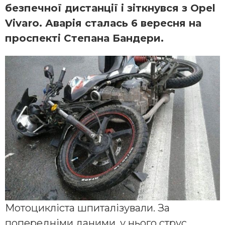
безпечної дистанції і зіткнувся з Opel
Vivaro. Аварія сталась 6 вересня на
проспекті Степана Бандери.
Мотоцикліста шпиталізували. За
попередніми даними, у нього струс