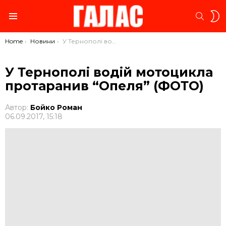
S
SEARC
S
Menu
You are here:
Home
Новини
У Тернополі водій мотоцикла протаранив “Опеля” (ФОТО)
У Тернополі водій мотоцикла
протаранив “Опеля” (ФОТО)
Автор:
Бойко Роман
06.09.2017, 15:18