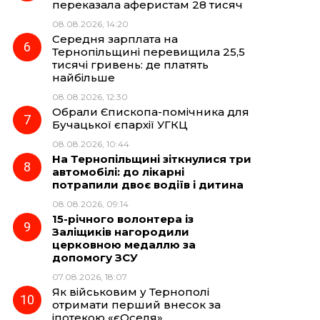
переказала аферистам 28 тисяч
08.08.2026, 14:20
Середня зарплата на
Тернопільщині перевищила 25,5
тисячі гривень: де платять
найбільше
08.08.2026, 12:30
Обрали Єпископа-помічника для
Бучацької єпархії УГКЦ
08.08.2026, 10:44
На Тернопільщині зіткнулися три
автомобілі: до лікарні
потрапили двоє водіїв і дитина
08.08.2026, 09:14
15-річного волонтера із
Заліщиків нагородили
церковною медаллю за
допомогу ЗСУ
07.08.2026, 18:07
Як військовим у Тернополі
отримати перший внесок за
іпотекою «єОселя»