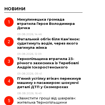
НОВИНИ
Микулинецька громада
втратила Героя Володимира
Дичка
09.08.2026, 14:46
Фатальний обгін біля Кам’янок:
судитимуть водія, через якого
загинула жінка
09.08.2026, 12:09
Тернопільщина втратила 23-
річного захисника із Теребовлі
Андрія Іскоростенського
09.08.2026, 09:41
П’яний устілку втікач перекинув
машину з пасажиром: шокуючі
деталі ДТП у Скоморохах
08.08.2026, 16:49
«Захистити гроші від шахраїв»:
жителька Тернопільщини