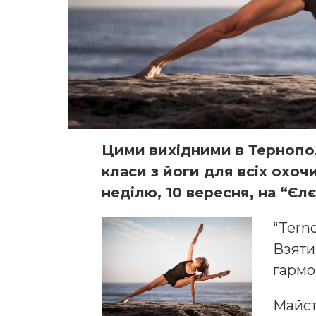
Цими вихідними в Тернопол
класи з йоги для всіх охоч
неділю, 10 вересня, на “Єл
“Terno
Взяти
гармо
Майст