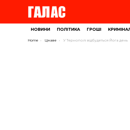
НОВИНИ
ПОЛІТИКА
ГРОШІ
КРИМІНА
You are here:
Home
Цікаве
У Тернополі відбудеться Йога день