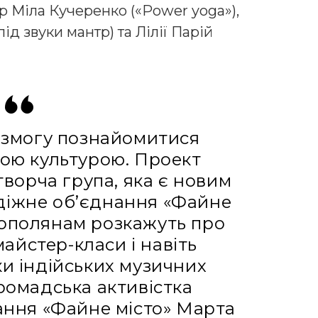
р Міла Кучеренко («Power yoga»),
д звуки мантр) та Лілії Парій
ь змогу познайомитися
кою культурою. Проект
ворча група, яка є новим
діжне об’єднання «Файне
нополянам розкажуть про
 майстер-класи і навіть
ки індійських музичних
громадська активістка
ння «Файне місто» Марта