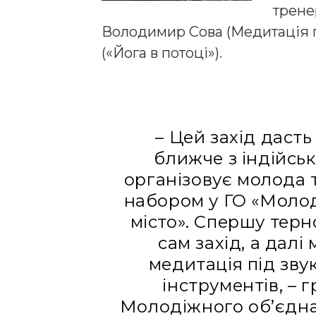
трене
Володимир Сова (Медитація пі
(«Йога в потоці»).
– Цей захід даст
ближче з індійсь
організовує молода т
набором у ГО «Моло
місто». Спершу тер
сам захід, а далі
медитація під зву
інструментів, – 
Молодіжного об’єдна