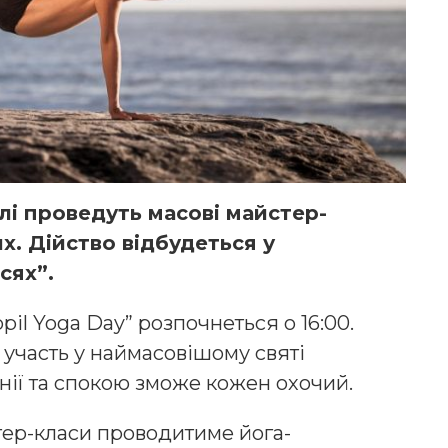
і проведуть масові майстер-
их. Дійство відбудеться у
єсях”.
pil Yoga Day” розпочнеться о 16:00.
 участь у наймасовішому святі
нії та спокою зможе кожен охочий.
ер-класи проводитиме йога-