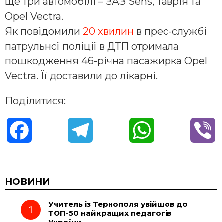
ще три автомобілі – ЗАЗ Sens, Таврія та
Opel Vectra.
Як повідомили
20 хвилин
в прес-службі
патрульної поліції в ДТП отримала
пошкодження 46-річна пасажирка Opel
Vectra. Її доставили до лікарні.
Поділитися:
F
T
W
V
a
e
h
i
c
l
a
b
НОВИНИ
Учитель із Тернополя увійшов до
e
e
t
e
ТОП-50 найкращих педагогів
України