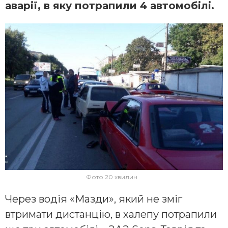
аварії, в яку потрапили 4 автомобілі.
Фото 20 хвилин
Через водія «Мазди», який не зміг
втримати дистанцію, в халепу потрапили