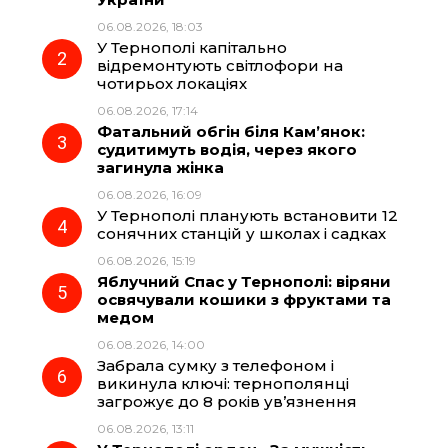
b
g
s
r
06.08.2026, 18:03
У Тернополі капітально
o
r
A
відремонтують світлофори на
чотирьох локаціях
06.08.2026, 17:14
o
a
p
Фатальний обгін біля Кам’янок:
судитимуть водія, через якого
k
m
p
загинула жінка
06.08.2026, 16:09
У Тернополі планують встановити 12
сонячних станцій у школах і садках
06.08.2026, 15:19
Яблучний Спас у Тернополі: віряни
освячували кошики з фруктами та
медом
06.08.2026, 14:00
Забрала сумку з телефоном і
викинула ключі: тернополянці
загрожує до 8 років ув’язнення
06.08.2026, 13:11