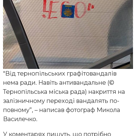
“Від тернопільських графітовандалів
нема ради. Навіть антивандальне (©
Тернопільська міська рада) накриття на
залізничному переході вандалять по-
повному”, – написав фотограф Микола
Василечко.
У коментарях пишуть, що потрібно