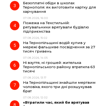
Безоплатні обіди в школах
Тернополя: як виготовити картку для
k
m
p
харчування
07.08.2026, 16:00
Пожежа на Текстильній:
рятувальники врятували будівлю
підприємства
07.08.2026, 15:02
На Тернопільщині водій купив у
мережі фальшиве посвідчення за 27
тисяч гривень
07.08.2026, 14:05
Ні взуття, ні грошей: жителька
Тернопільського району втратила 63
тисячі
07.08.2026, 13:17
На Тернопільщині знайшли мертвим
чоловіка, якого три дні розшукував
брат
07.08.2026, 12:02
«Втратили час, який би врятував