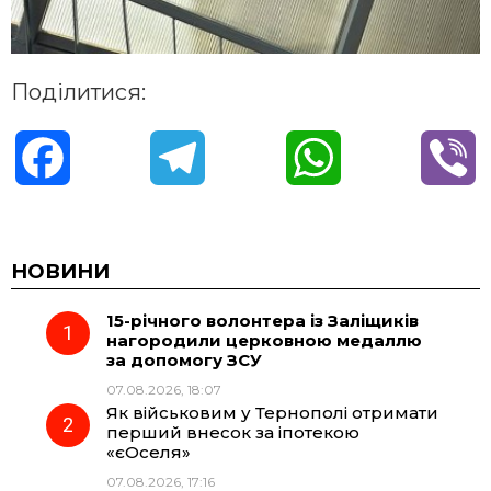
Поділитися:
F
T
W
V
a
e
h
i
c
l
a
b
НОВИНИ
15-річного волонтера із Заліщиків
e
e
t
e
нагородили церковною медаллю
за допомогу ЗСУ
b
g
s
r
07.08.2026, 18:07
Як військовим у Тернополі отримати
o
r
A
перший внесок за іпотекою
«єОселя»
07.08.2026, 17:16
o
a
p