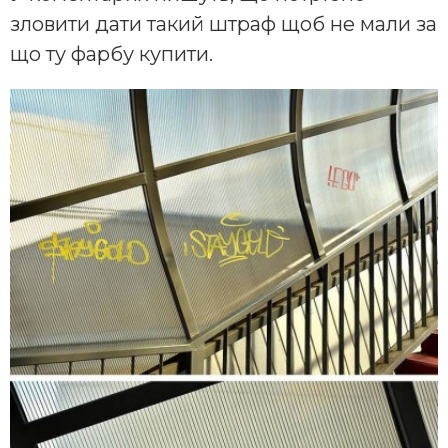
зловити дати такий штраф щоб не мали за
що ту фарбу купити.