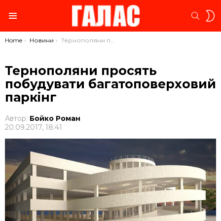
S
SEARC
S
Menu
You are here:
Home
Новини
Тернополяни просять побудувати багатоповерховий паркінг
Тернополяни просять
побудувати багатоповерховий
паркінг
Автор:
Бойко Роман
20.09.2017, 18:41