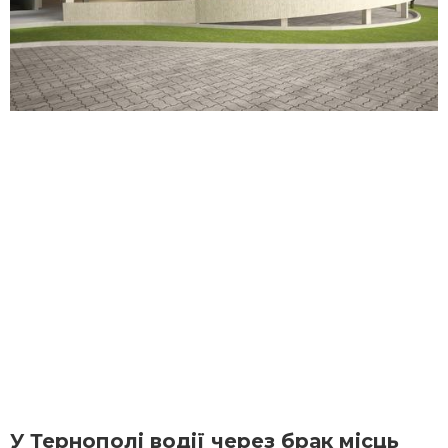
У Тернополі водії через брак місць