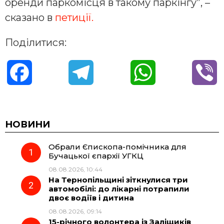
оренди паркомісця в такому паркінгу”, –
сказано в
петиції.
Поділитися:
F
T
W
V
a
e
h
i
c
l
a
b
НОВИНИ
Обрали Єпископа-помічника для
e
e
t
e
Бучацької єпархії УГКЦ
08.08.2026, 10:44
b
g
s
r
На Тернопільщині зіткнулися три
автомобілі: до лікарні потрапили
o
r
A
двоє водіїв і дитина
08.08.2026, 09:14
15-річного волонтера із Заліщиків
o
a
p