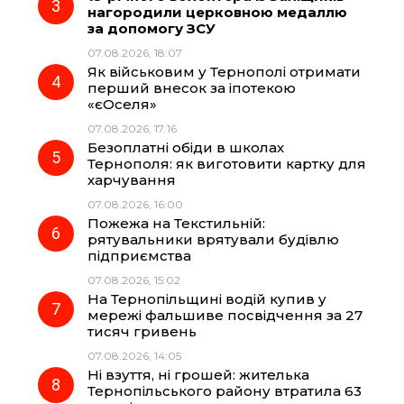
нагородили церковною медаллю
за допомогу ЗСУ
k
m
p
07.08.2026, 18:07
Як військовим у Тернополі отримати
перший внесок за іпотекою
«єОселя»
07.08.2026, 17:16
Безоплатні обіди в школах
Тернополя: як виготовити картку для
харчування
07.08.2026, 16:00
Пожежа на Текстильній:
рятувальники врятували будівлю
підприємства
07.08.2026, 15:02
На Тернопільщині водій купив у
мережі фальшиве посвідчення за 27
тисяч гривень
07.08.2026, 14:05
Ні взуття, ні грошей: жителька
Тернопільського району втратила 63