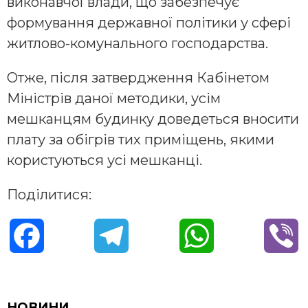
виконавчої влади, що забезпечує
формування державної політики у сфері
житлово-комунального господарства.
Отже, після затвердження Кабінетом
Міністрів даної методики, усім
мешканцям будинку доведеться вносити
плату за обігрів тих приміщень, якими
користуються усі мешканці.
Поділитися:
F
T
W
V
a
e
h
i
c
l
a
b
НОВИНИ