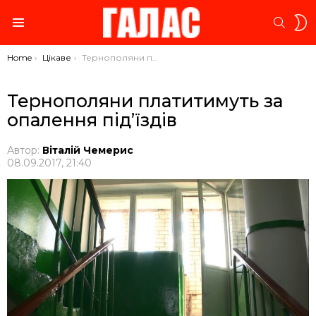
S
SEARC
S
Menu
You are here:
Home
Цікаве
Тернополяни платитимуть за опалення під’їздів
Тернополяни платитимуть за
опалення під’їздів
Автор:
Віталій Чемерис
08.09.2017, 21:40