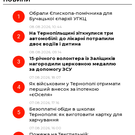
Обрали Єпископа-помічника для
e
e
t
e
Бучацької єпархії УГКЦ
08.08.2026, 10:44
b
g
s
r
На Тернопільщині зіткнулися три
автомобілі: до лікарні потрапили
o
r
A
двоє водіїв і дитина
08.08.2026, 09:14
15-річного волонтера із Заліщиків
o
a
p
нагородили церковною медаллю
за допомогу ЗСУ
k
m
p
07.08.2026, 18:07
Як військовим у Тернополі отримати
перший внесок за іпотекою
«єОселя»
07.08.2026, 17:16
Безоплатні обіди в школах
Тернополя: як виготовити картку для
харчування
07.08.2026, 16:00
Пожежа на Текстильній: