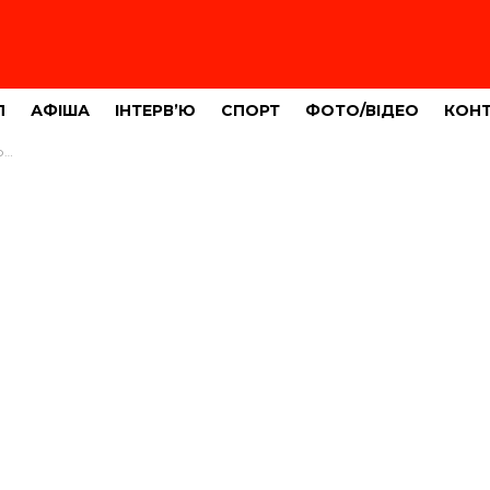
Л
АФІША
ІНТЕРВ’Ю
СПОРТ
ФОТО/ВІДЕО
КОН
ю