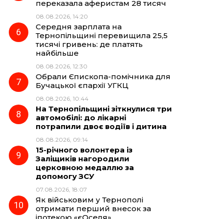
переказала аферистам 28 тисяч
08.08.2026, 14:20
Середня зарплата на
Тернопільщині перевищила 25,5
тисячі гривень: де платять
найбільше
08.08.2026, 12:30
Обрали Єпископа-помічника для
Бучацької єпархії УГКЦ
08.08.2026, 10:44
На Тернопільщині зіткнулися три
автомобілі: до лікарні
потрапили двоє водіїв і дитина
08.08.2026, 09:14
15-річного волонтера із
Заліщиків нагородили
церковною медаллю за
допомогу ЗСУ
07.08.2026, 18:07
Як військовим у Тернополі
отримати перший внесок за
іпотекою «єОселя»