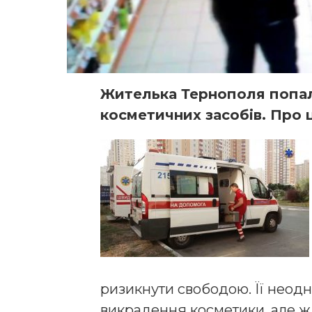
Жителька Тернополя попала
косметичних засобів. Про 
ризикнути свободою. Її неод
викрадення косметики, але жі