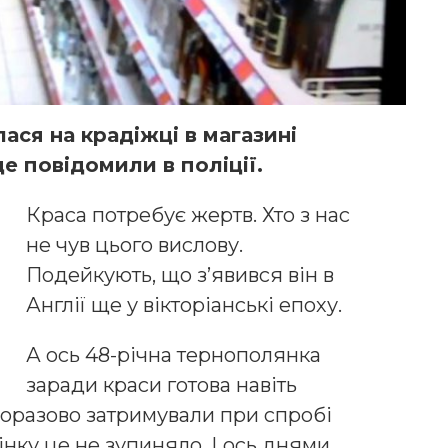
ся на крадіжці в магазині
це повідомили в поліції.
Краса потребує жертв. Хто з нас
не чув цього вислову.
Подейкують, що з’явився він в
Англії ще у вікторіанські епоху.
А ось 48-річна тернополянка
заради краси готова навіть
норазово затримували при спробі
нку це не зупиняло. І ось днями