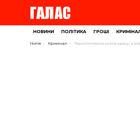
НОВИНИ
ПОЛІТИКА
ГРОШІ
КРИМІНА
You are here:
Home
Кримінал
Тернополянка хотіла красу, а отримає в’язниц