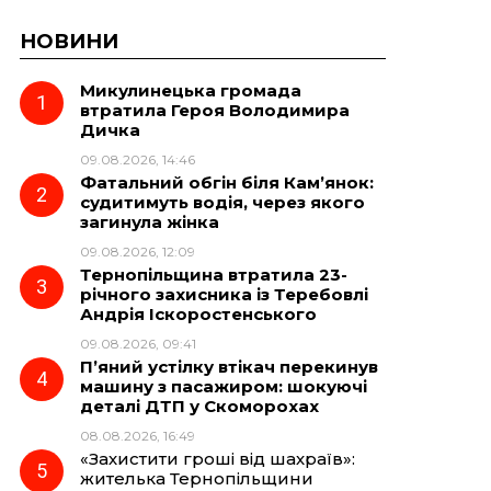
НОВИНИ
Микулинецька громада
втратила Героя Володимира
Дичка
09.08.2026, 14:46
Фатальний обгін біля Кам’янок:
судитимуть водія, через якого
загинула жінка
09.08.2026, 12:09
Тернопільщина втратила 23-
річного захисника із Теребовлі
Андрія Іскоростенського
09.08.2026, 09:41
П’яний устілку втікач перекинув
машину з пасажиром: шокуючі
деталі ДТП у Скоморохах
08.08.2026, 16:49
«Захистити гроші від шахраїв»:
жителька Тернопільщини