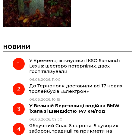
НОВИНИ
У Кременці зіткнулися IKSO Samand і
Lexus: шестеро потерпілих, двох
госпіталізували
06.08.2026, 11:00
До Тернополя доставили всі 17 нових
тролейбусів «Електрон»
06.08.2026, 10:18
У Великій Березовиці водійка BMW
їхала зі швидкістю 147 км/год
06.08.2026, 09:30
Яблучний Спас 6 серпня: 5 суворих
заборон, традиції та прикмети на