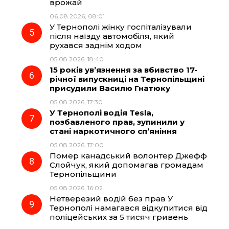
врожай
06.08.2026, 08:01
У Тернополі жінку госпіталізували
після наїзду автомобіля, який
рухався заднім ходом
05.08.2026, 18:40
15 років ув’язнення за вбивство 17-
річної випускниці на Тернопільщині
присудили Василю Гнатюку
05.08.2026, 17:30
У Тернополі водія Tesla,
позбавленого прав, зупинили у
стані наркотичного сп’яніння
05.08.2026, 17:00
Помер канадський волонтер Джефф
Слойчук, який допомагав громадам
Тернопільщини
05.08.2026, 16:02
Нетверезий водій без прав У
Тернополі намагався відкупитися від
поліцейських за 5 тисяч гривень