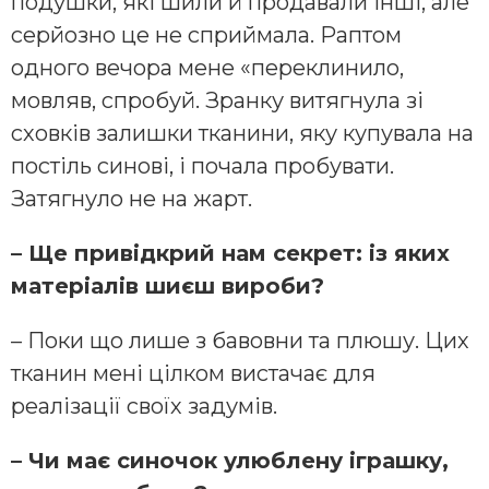
подушки, які шили й продавали інші, але
серйозно це не сприймала. Раптом
одного вечора мене «переклинило,
мовляв, спробуй. Зранку витягнула зі
сховків залишки тканини, яку купувала на
постіль синові, і почала пробувати.
Затягнуло не на жарт.
– Ще привідкрий нам секрет: із яких
матеріалів шиєш вироби?
– Поки що лише з бавовни та плюшу. Цих
тканин мені цілком вистачає для
реалізації своїх задумів.
– Чи має синочок улюблену іграшку,