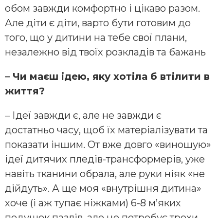
обом завжди комфортно і цікаво разом.
Але діти є діти, варто бути готовим до
того, що у дитини на тебе свої плани,
незалежно від твоїх розкладів та бажань
– Чи маєш ідею, яку хотіла б втілити в
життя?
– Ідеї завжди є, але не завжди є
достатньо часу, щоб їх матеріалізувати та
показати іншим. От вже довго «виношую»
ідеї дитячих пледів-трансформерів, уже
навіть тканини обрала, але руки ніяк «не
дійдуть». А ще моя «внутрішня дитина»
хоче (і аж тупає ніжками) 6-8 м’яких
подушок пазлів, але це потребує трохи