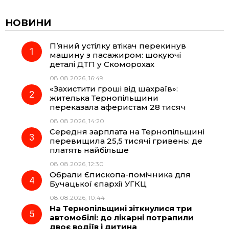
c
l
a
b
НОВИНИ
П’яний устілку втікач перекинув
e
e
t
e
машину з пасажиром: шокуючі
деталі ДТП у Скоморохах
b
g
s
r
08.08.2026, 16:49
«Захистити гроші від шахраїв»:
o
r
A
жителька Тернопільщини
переказала аферистам 28 тисяч
08.08.2026, 14:20
o
a
p
Середня зарплата на Тернопільщині
перевищила 25,5 тисячі гривень: де
k
m
p
платять найбільше
08.08.2026, 12:30
Обрали Єпископа-помічника для
Бучацької єпархії УГКЦ
08.08.2026, 10:44
На Тернопільщині зіткнулися три
автомобілі: до лікарні потрапили
двоє водіїв і дитина