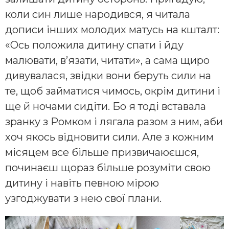
коли син лише народився, я читала
дописи інших молодих матусь на кшталт:
«Ось положила дитину спати і йду
малювати, в’язати, читати», а сама щиро
дивувалася, звідки вони беруть сили на
те, щоб займатися чимось, окрім дитини і
ще й ночами сидіти. Бо я тоді вставала
зранку з Ромком і лягала разом з ним, аби
хоч якось відновити сили. Але з кожним
місяцем все більше призвичаюєшся,
починаєш щораз більше розуміти свою
дитину і навіть певною мірою
узгоджувати з нею свої плани.