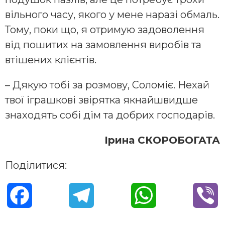
вільного часу, якого у мене наразі обмаль.
Тому, поки що, я отримую задоволення
від пошитих на замовлення виробів та
втішених клієнтів.
– Дякую тобі за розмову, Соломіє. Нехай
твої іграшкові звірятка якнайшвидше
знаходять собі дім та добрих господарів.
Ірина СКОРОБОГАТА
Поділитися:
F
T
W
V
a
e
h
i