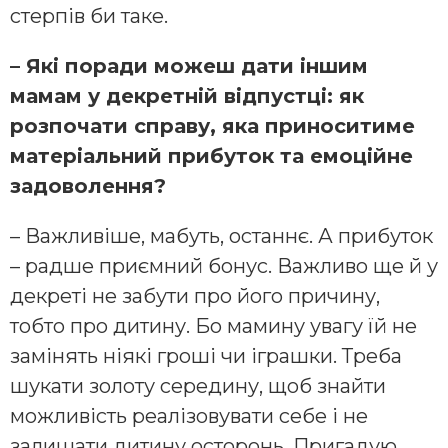
стерпів би таке.
– Які поради можеш дати іншим
мамам у декретній відпустці: як
розпочати справу, яка приноситиме
матеріальний прибуток та емоційне
задоволення?
– Важливіше, мабуть, останнє. А прибуток
– радше приємний бонус. Важливо ще й у
декреті не забути про його причину,
тобто про дитину. Бо мамину увагу їй не
замінять ніякі гроші чи іграшки. Треба
шукати золоту середину, щоб знайти
можливість реалізовувати себе і не
залишати дитину осторонь. Пригадую,