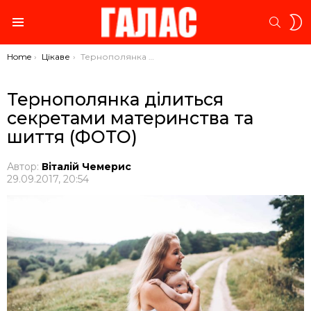
S
SEARC
S
Menu
You are here:
Home
Цікаве
Тернополянка ділиться секретами материнства та шиття (ФОТО)
Тернополянка ділиться
секретами материнства та
шиття (ФОТО)
Автор:
Віталій Чемерис
29.09.2017, 20:54