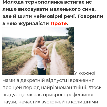
Молода тернополянка встигає не
лише виховувати маленького сина,
але й шити неймовірні речі. Говорили
з нею журналісти
ПроТе
.
У кожної
мами в декретній відпустці враження
про цей період найрізноманітніші. Хтось
згадує це як час прикрої професійної
паузи, нечастих зустрічей із колишніми