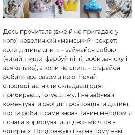
Десь прочитала (вже й не пригадаю у
кого) невеличкий «мамський» секрет:
коли дитина спить – займайся собою
(читай, пиши, фарбуй нігті, роби зачіску і
всяке таке), а коли не спить – старайся
робити все разом з нею. Нехай
спостерігає, як ти складаєш одяг,
прибираєш, готуєш їжу. І не забувай
коментувати свої дії і розповідати дитині,
що ти робиш саме зараз. Таким методом я
почала користуватися десь місяців з
чотирьох. Продовжую і зараз, тому нам