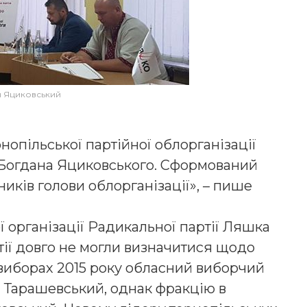
 Яциковський
опільської партійної облорганізації
 Богдана Яциковського. Сформований
иків голови облорганізації», – пише
ї організації Радикальної партії Ляшка
тії довго не могли визначитися щодо
 виборах 2015 року обласний виборчий
 Тарашевський, однак фракцію в