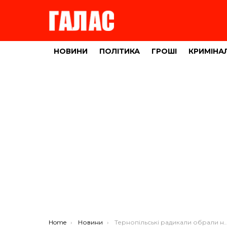
НОВИНИ
ПОЛІТИКА
ГРОШІ
КРИМІНА
You are here:
Home
Новини
Тернопільські радикали обрали нового голову