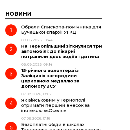
НОВИНИ
Обрали Єпископа-помічника для
Бучацької єпархії УГКЦ
08.08.2026, 10:44
На Тернопільщині зіткнулися три
автомобілі: до лікарні
потрапили двоє водіїв і дитина
08.08.2026, 09:14
15-річного волонтера із
Заліщиків нагородили
церковною медаллю за
допомогу ЗСУ
07.08.2026, 18:07
Як військовим у Тернополі
отримати перший внесок за
іпотекою «єОселя»
07.08.2026, 17:16
Безоплатні обіди в школах
Тернополя: як виготовити картку