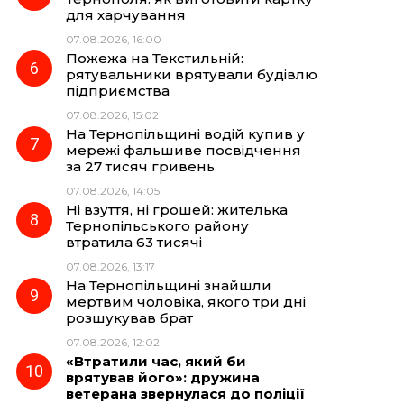
для харчування
07.08.2026, 16:00
Пожежа на Текстильній:
рятувальники врятували будівлю
підприємства
07.08.2026, 15:02
На Тернопільщині водій купив у
мережі фальшиве посвідчення
за 27 тисяч гривень
07.08.2026, 14:05
Ні взуття, ні грошей: жителька
Тернопільського району
втратила 63 тисячі
07.08.2026, 13:17
На Тернопільщині знайшли
мертвим чоловіка, якого три дні
розшукував брат
07.08.2026, 12:02
«Втратили час, який би
врятував його»: дружина
ветерана звернулася до поліції