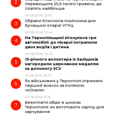
o
r
A
перевищила 25,5 тисячі гривень: де
платять найбільше
08.08.2026, 12:30
o
a
p
Обрали Єпископа-помічника для
Бучацької єпархії УГКЦ
k
m
p
08.08.2026, 10:44
На Тернопільщині зіткнулися три
автомобілі: до лікарні потрапили
двоє водіїв і дитина
08.08.2026, 09:14
15-річного волонтера із Заліщиків
нагородили церковною медаллю
за допомогу ЗСУ
07.08.2026, 18:07
Як військовим у Тернополі отримати
перший внесок за іпотекою
«єОселя»
07.08.2026, 17:16
Безоплатні обіди в школах
Тернополя: як виготовити картку для
харчування