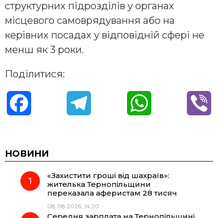
структурних підрозділів у органах
місцевого самоврядування або на
керівних посадах у відповідній сфері не
менш як 3 роки.
Поділитися:
F
T
W
V
a
e
h
i
c
l
a
b
НОВИНИ
«Захистити гроші від шахраїв»:
e
e
t
e
жителька Тернопільщини
переказала аферистам 28 тисяч
b
g
s
r
08.08.2026, 14:20
Середня зарплата на Тернопільщині