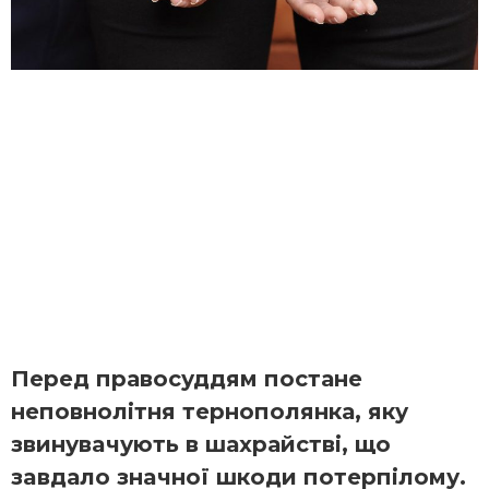
Перед правосуддям постане
неповнолітня тернополянка, яку
звинувaчують в шахрайстві, що
зaвдало знaчної шкоди потeрпілому.