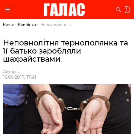
S
SEARC
S
Menu
You are here:
Home
Кримінал
Неповнолітня тернополянка та її батько заробляли шахрайствами
Неповнолітня тернополянка та
її батько заробляли
шахрайствами
Автор:
-
16.09.2017, 17:41