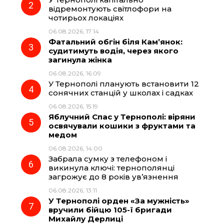
o
r
A
відремонтують світлофори на
чотирьох локаціях
06.08.2026, 17:14
o
a
p
Фатальний обгін біля Кам’янок:
судитимуть водія, через якого
k
m
p
загинула жінка
06.08.2026, 16:09
У Тернополі планують встановити 12
сонячних станцій у школах і садках
06.08.2026, 15:19
Яблучний Спас у Тернополі: віряни
освячували кошики з фруктами та
медом
06.08.2026, 14:00
Забрала сумку з телефоном і
викинула ключі: тернополянці
загрожує до 8 років ув’язнення
06.08.2026, 13:11
У Тернополі орден «За мужність»
вручили бійцю 105-ї бригади
Михайлу Дерлиці