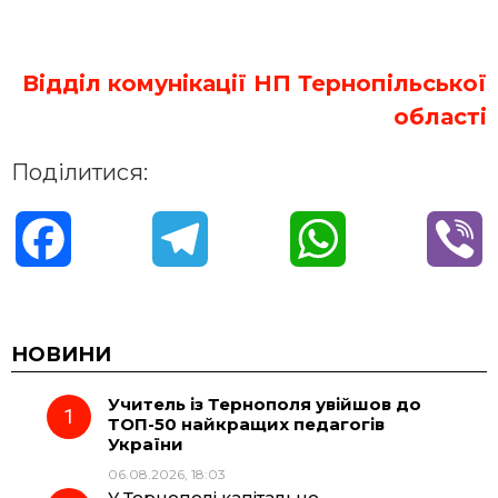
Відділ комунікації НП
Тернопільської
області
Поділитися:
F
T
W
V
a
e
h
i
c
l
a
b
НОВИНИ
Учитель із Тернополя увійшов до
e
e
t
e
ТОП-50 найкращих педагогів
України
b
g
s
r
06.08.2026, 18:03
У Тернополі капітально