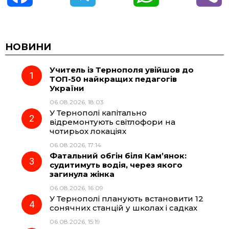
a
e
h
i
c
l
a
b
НОВИНИ
Учитель із Тернополя увійшов до
e
e
t
e
ТОП-50 найкращих педагогів
України
b
g
s
r
06.08.2026, 18:03
У Тернополі капітально
o
r
A
відремонтують світлофори на
чотирьох локаціях
06.08.2026, 17:14
o
a
p
Фатальний обгін біля Кам’янок:
судитимуть водія, через якого
k
m
p
загинула жінка
06.08.2026, 16:09
У Тернополі планують встановити 12
сонячних станцій у школах і садках
06.08.2026, 15:19