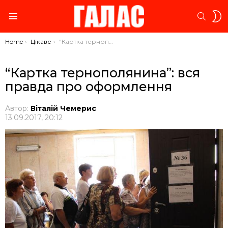
S
SEARC
S
Menu
You are here:
Home
Цікаве
“Картка тернополянина”: вся правда про оформлення
“Картка тернополянина”: вся
правда про оформлення
Автор:
Віталій Чемерис
13.09.2017, 20:12