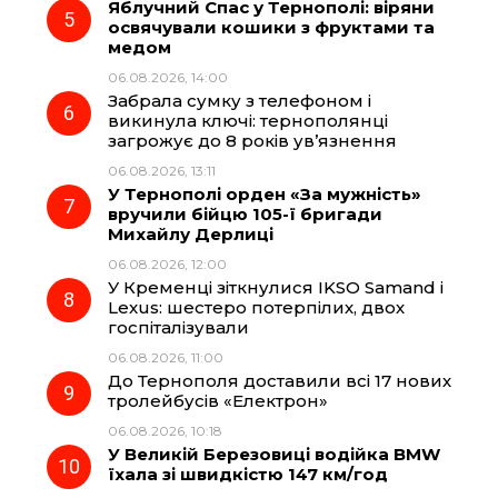
Яблучний Спас у Тернополі: віряни
освячували кошики з фруктами та
медом
06.08.2026, 14:00
Забрала сумку з телефоном і
викинула ключі: тернополянці
загрожує до 8 років ув’язнення
06.08.2026, 13:11
У Тернополі орден «За мужність»
вручили бійцю 105-ї бригади
Михайлу Дерлиці
06.08.2026, 12:00
У Кременці зіткнулися IKSO Samand і
Lexus: шестеро потерпілих, двох
госпіталізували
06.08.2026, 11:00
До Тернополя доставили всі 17 нових
тролейбусів «Електрон»
06.08.2026, 10:18
У Великій Березовиці водійка BMW
їхала зі швидкістю 147 км/год