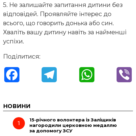
5. Не залишайте запитання дитини без
відповідей. Проявляйте інтерес до
всього, що говорить донька або син.
Хваліть вашу дитину навіть за найменші
успіхи.
Поділитися:
F
T
W
V
a
e
h
i
c
l
a
b
НОВИНИ
15-річного волонтера із Заліщиків
e
e
t
e
нагородили церковною медаллю
за допомогу ЗСУ
b
g
s
r