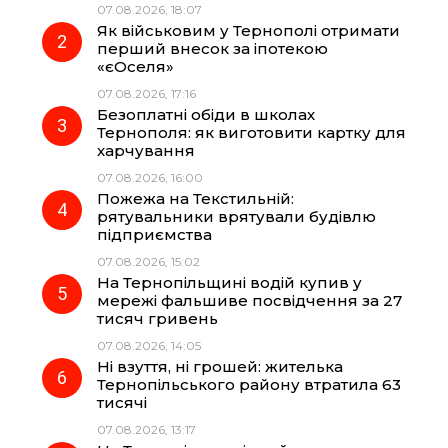
07.08.2026, 18:07
Як військовим у Тернополі отримати
o
r
A
перший внесок за іпотекою
«єОселя»
07.08.2026, 17:16
o
a
p
Безоплатні обіди в школах
Тернополя: як виготовити картку для
k
m
p
харчування
07.08.2026, 16:00
Пожежа на Текстильній:
рятувальники врятували будівлю
підприємства
07.08.2026, 15:02
На Тернопільщині водій купив у
мережі фальшиве посвідчення за 27
тисяч гривень
07.08.2026, 14:05
Ні взуття, ні грошей: жителька
Тернопільського району втратила 63
тисячі
07.08.2026, 13:17