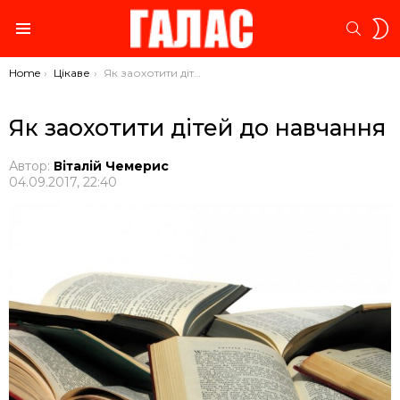
S
SEARC
S
Menu
You are here:
Home
Цікаве
Як заохотити дітей до навчання
Як заохотити дітей до навчання
Автор:
Віталій Чемерис
04.09.2017, 22:40