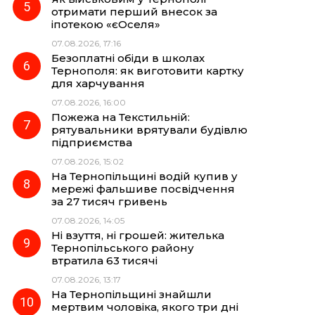
отримати перший внесок за
іпотекою «єОселя»
07.08.2026, 17:16
Безоплатні обіди в школах
Тернополя: як виготовити картку
для харчування
07.08.2026, 16:00
Пожежа на Текстильній:
рятувальники врятували будівлю
підприємства
07.08.2026, 15:02
На Тернопільщині водій купив у
мережі фальшиве посвідчення
за 27 тисяч гривень
07.08.2026, 14:05
Ні взуття, ні грошей: жителька
Тернопільського району
втратила 63 тисячі
07.08.2026, 13:17
На Тернопільщині знайшли
мертвим чоловіка, якого три дні