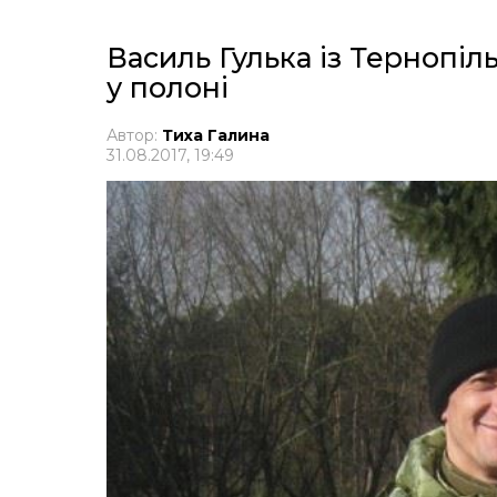
Василь Гулька із Тернопі
у полоні
Автор:
Тиха Галина
31.08.2017, 19:49