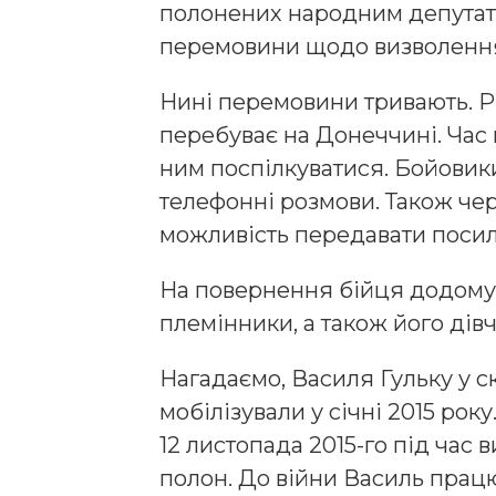
полонених народним депутат
перемовини щодо визволення
Нині перемовини тривають. Р
перебуває на Донеччині. Час 
ним поспілкуватися. Бойовик
телефонні розмови. Також че
можливість передавати посил
На повернення бійця додому 
племінники, а також його дів
Нагадаємо, Василя Гульку у с
мобілізували у січні 2015 рок
12 листопада 2015-го під час
полон. До війни Василь прац