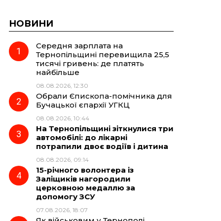
НОВИНИ
Середня зарплата на
Тернопільщині перевищила 25,5
тисячі гривень: де платять
найбільше
08.08.2026, 12:30
Обрали Єпископа-помічника для
Бучацької єпархії УГКЦ
08.08.2026, 10:44
На Тернопільщині зіткнулися три
автомобілі: до лікарні
потрапили двоє водіїв і дитина
08.08.2026, 09:14
15-річного волонтера із
Заліщиків нагородили
церковною медаллю за
допомогу ЗСУ
07.08.2026, 18:07
Як військовим у Тернополі