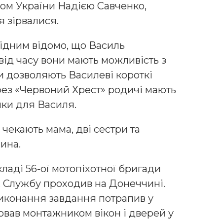
ом України Надією Савченко,
 зірвалися.
ідним відомо, що Василь
від часу вони мають можливість з
и дозволяють Василеві короткі
рез «Червоний Хрест» родичі мають
ки для Василя.
чекають мама, дві сестри та
чина.
кладі 56-ої мотопіхотної бригади
у. Службу проходив на Донеччині.
 виконання завдання потрапив у
ював монтажником вікон і дверей у