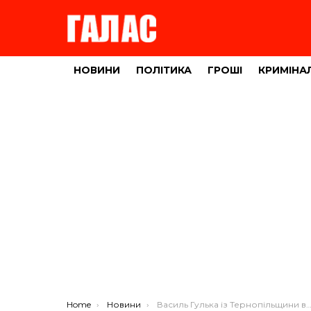
НОВИНИ
ПОЛІТИКА
ГРОШІ
КРИМІНА
You are here:
Home
Новини
Василь Гулька із Тернопільщини вже близько двох років у полоні