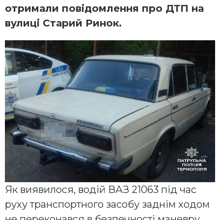
отримали повідомлення про ДТП на
вулиці Старий Ринок.
Як виявилося, водій ВАЗ 21063 під час
руху транспортного засобу заднім ходом
не переконався в безпечності маневру,