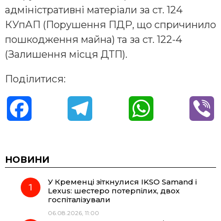
адміністративні матеріали за ст. 124
КУпАП (Порушення ПДР, що спричинило
пошкодження майна) та за ст. 122-4
(Залишення місця ДТП).
Поділитися:
F
T
W
V
a
e
h
i
c
l
a
b
НОВИНИ
У Кременці зіткнулися IKSO Samand і
e
e
t
e
Lexus: шестеро потерпілих, двох
госпіталізували
b
g
s
r
06.08.2026, 11:00