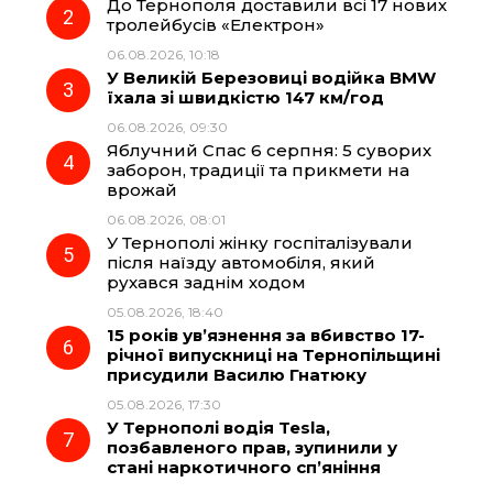
До Тернополя доставили всі 17 нових
o
r
A
тролейбусів «Електрон»
06.08.2026, 10:18
У Великій Березовиці водійка BMW
o
a
p
їхала зі швидкістю 147 км/год
06.08.2026, 09:30
k
m
p
Яблучний Спас 6 серпня: 5 суворих
заборон, традиції та прикмети на
врожай
06.08.2026, 08:01
У Тернополі жінку госпіталізували
після наїзду автомобіля, який
рухався заднім ходом
05.08.2026, 18:40
15 років ув’язнення за вбивство 17-
річної випускниці на Тернопільщині
присудили Василю Гнатюку
05.08.2026, 17:30
У Тернополі водія Tesla,
позбавленого прав, зупинили у
стані наркотичного сп’яніння