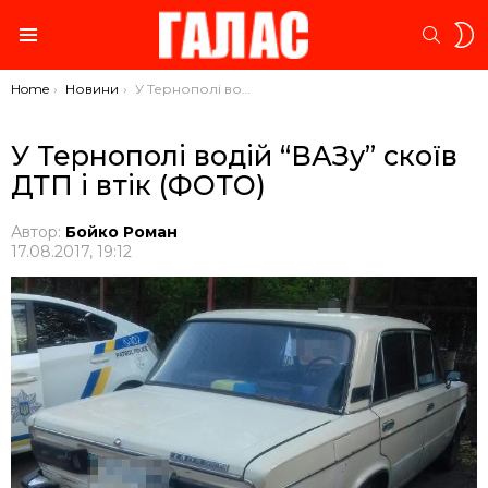
S
SEARC
S
Menu
You are here:
Home
Новини
У Тернополі водій “ВАЗу” скоїв ДТП і втік (ФОТО)
У Тернополі водій “ВАЗу” скоїв
ДТП і втік (ФОТО)
Автор:
Бойко Роман
17.08.2017, 19:12