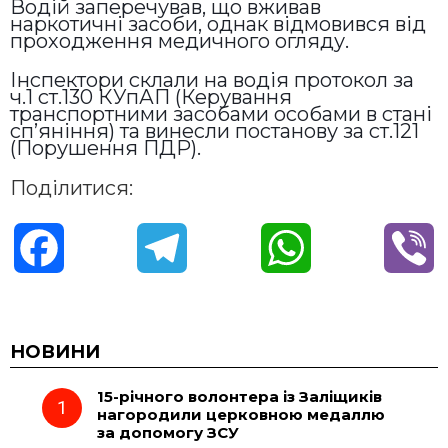
Водій заперечував, що вживав
наркотичні засоби, однак відмовився від
проходження медичного огляду.
Інспектори склали на водія протокол за
ч.1 ст.130 КУпАП (Керування
транспортними засобами особами в стані
сп’яніння) та винесли постанову за ст.121
(Порушення ПДР).
Поділитися:
F
T
W
V
a
e
h
i
c
l
a
b
НОВИНИ
15-річного волонтера із Заліщиків
e
e
t
e
нагородили церковною медаллю
за допомогу ЗСУ
b
g
s
r