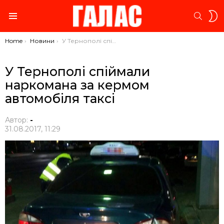
S
SEARC
S
Menu
You are here:
Home
Новини
У Тернополі спіймали наркомана за кермом автомобіля таксі
У Тернополі спіймали
наркомана за кермом
автомобіля таксі
Автор:
-
31.08.2017, 11:29