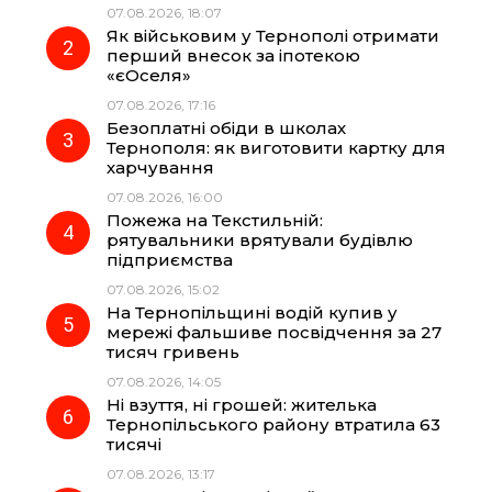
07.08.2026, 18:07
Як військовим у Тернополі отримати
o
r
A
перший внесок за іпотекою
«єОселя»
07.08.2026, 17:16
o
a
p
Безоплатні обіди в школах
Тернополя: як виготовити картку для
k
m
p
харчування
07.08.2026, 16:00
Пожежа на Текстильній:
рятувальники врятували будівлю
підприємства
07.08.2026, 15:02
На Тернопільщині водій купив у
мережі фальшиве посвідчення за 27
тисяч гривень
07.08.2026, 14:05
Ні взуття, ні грошей: жителька
Тернопільського району втратила 63
тисячі
07.08.2026, 13:17