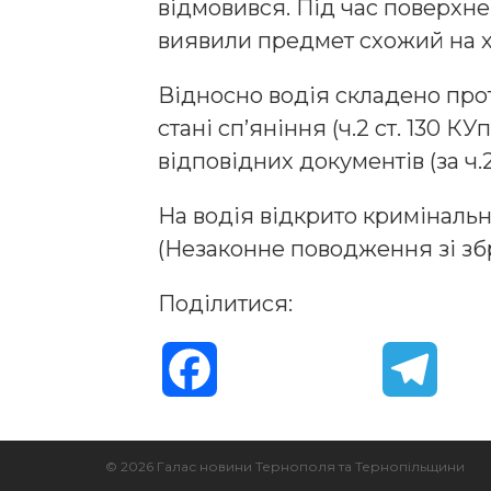
відмовився. Під час поверхне
виявили предмет схожий на х
Відносно водія складено про
стані сп’яніння (ч.2 ст. 130 К
відповідних документів (за ч.2
На водія відкрито кримінальн
(Незаконне поводження зі збр
Поділитися:
F
T
a
e
© 2026 Галас новини Тернополя та Тернопільщини
c
l