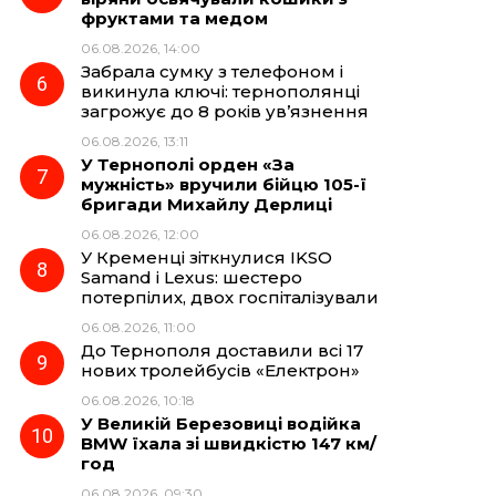
фруктами та медом
06.08.2026, 14:00
Забрала сумку з телефоном і
викинула ключі: тернополянці
загрожує до 8 років ув’язнення
06.08.2026, 13:11
У Тернополі орден «За
мужність» вручили бійцю 105-ї
бригади Михайлу Дерлиці
06.08.2026, 12:00
У Кременці зіткнулися IKSO
Samand і Lexus: шестеро
потерпілих, двох госпіталізували
06.08.2026, 11:00
До Тернополя доставили всі 17
нових тролейбусів «Електрон»
06.08.2026, 10:18
У Великій Березовиці водійка
BMW їхала зі швидкістю 147 км/
год
06.08.2026, 09:30