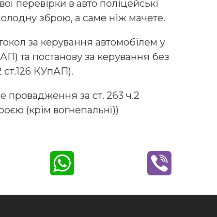
вої перевірки в авто поліцейські
олодну зброю, а саме ніж мачете.
токол за керування автомобілем у
УпАП) та постанову за керування без
 ст.126 КУпАП).
е провадження за ст. 263 ч.2
оєю (крім вогнепальнї))
W
V
h
i
a
b