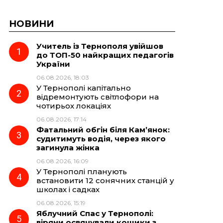
НОВИНИ
Учитель із Тернополя увійшов
до ТОП-50 найкращих педагогів
України
06.08.2026, 18:03
У Тернополі капітально
відремонтують світлофори на
чотирьох локаціях
06.08.2026, 17:14
Фатальний обгін біля Кам’янок:
судитимуть водія, через якого
загинула жінка
06.08.2026, 16:09
У Тернополі планують
встановити 12 сонячних станцій у
школах і садках
06.08.2026, 15:19
Яблучний Спас у Тернополі:
віряни освячували кошики з