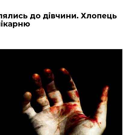
плялись до дівчини. Хлопець
лікарню