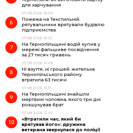
для харчування
07.08.2026, 16:00
Пожежа на Текстильній:
рятувальники врятували будівлю
підприємства
07.08.2026, 15:02
На Тернопільщині водій купив у
мережі фальшиве посвідчення
за 27 тисяч гривень
07.08.2026, 14:05
Ні взуття, ні грошей: жителька
Тернопільського району
втратила 63 тисячі
07.08.2026, 13:17
На Тернопільщині знайшли
мертвим чоловіка, якого три дні
розшукував брат
07.08.2026, 12:02
«Втратили час, який би
врятував його»: дружина
ветерана звернулася до поліції