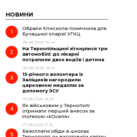
НОВИНИ
Обрали Єпископа-помічника для
Бучацької єпархії УГКЦ
08.08.2026, 10:44
На Тернопільщині зіткнулися три
автомобілі: до лікарні
потрапили двоє водіїв і дитина
08.08.2026, 09:14
15-річного волонтера із
Заліщиків нагородили
церковною медаллю за
допомогу ЗСУ
07.08.2026, 18:07
Як військовим у Тернополі
отримати перший внесок за
іпотекою «єОселя»
07.08.2026, 17:16
Безоплатні обіди в школах
Тернополя: як виготовити картку