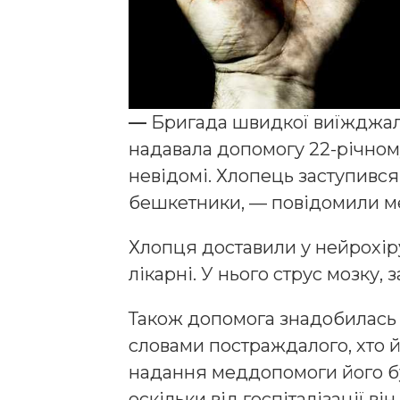
—
Бригада швидкої виїжджала
надавала допомогу 22-річному
невідомі. Хлопець заступився 
бешкетники, — повідомили м
Хлопця доставили у нейрохір
лікарні. У нього струс мозку,
Також допомога знадобилась і
словами постраждалого, хто йо
надання меддопомоги його бу
оскільки від госпіталізації в