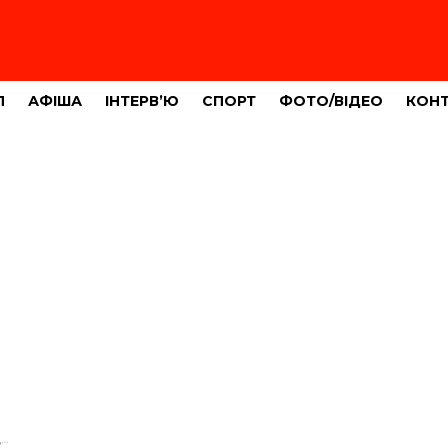
Л
АФІША
ІНТЕРВ’Ю
СПОРТ
ФОТО/ВІДЕО
КОН
ю