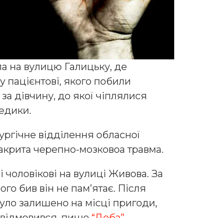
 на вулицю Галицьку, де
 пацієнтові, якого побили
за дівчину, до якої чіплялися
едики.
ургічне відділення обласної
 закрита черепно-мозковоа травма.
 чоловікові на вулиці Живова. За
го бив він не пам’ятає. Після
ло залишено на місці пригоди,
ін відмовився, пише
“Доба”.