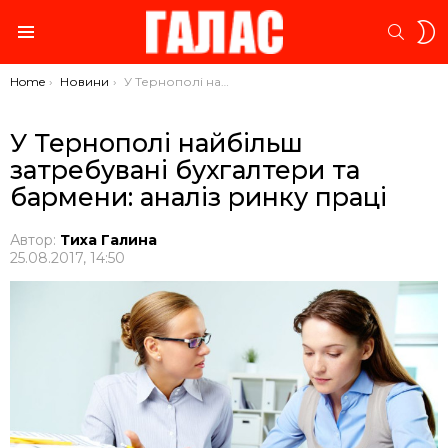
S
SEARC
S
Menu
You are here:
Home
Новини
У Тернополі найбільш затребувані бухгалтери та бармени: аналіз ринку праці
У Тернополі найбільш
затребувані бухгалтери та
бармени: аналіз ринку праці
Автор:
Тиха Галина
25.08.2017, 14:50