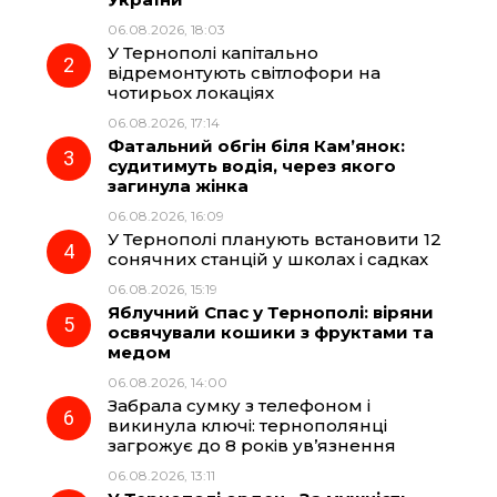
b
g
s
r
06.08.2026, 18:03
У Тернополі капітально
o
r
A
відремонтують світлофори на
чотирьох локаціях
06.08.2026, 17:14
o
a
p
Фатальний обгін біля Кам’янок:
судитимуть водія, через якого
k
m
p
загинула жінка
06.08.2026, 16:09
У Тернополі планують встановити 12
сонячних станцій у школах і садках
06.08.2026, 15:19
Яблучний Спас у Тернополі: віряни
освячували кошики з фруктами та
медом
06.08.2026, 14:00
Забрала сумку з телефоном і
викинула ключі: тернополянці
загрожує до 8 років ув’язнення
06.08.2026, 13:11