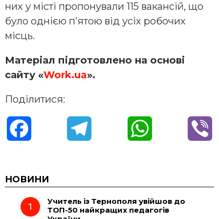
них у місті пропонували 115 вакансій, що
було однією п’ятою від усіх робочих
місць.
Матеріал підготовлено на основі
сайту «
Work.ua
».
Поділитися:
F
T
W
V
a
e
h
i
c
l
a
b
НОВИНИ
Учитель із Тернополя увійшов до
e
e
t
e
ТОП-50 найкращих педагогів
України