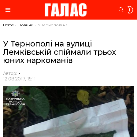
S
SEARC
S
Menu
You are here:
Home
Новини
У Тернополі на вулиці Лемківській спіймали трьох юних наркоманів
У Тернополі на вулиці
Лемківській спіймали трьох
юних наркоманів
Автор:
-
12.08.2017, 15:11