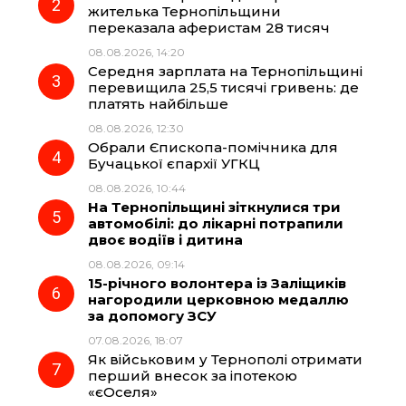
o
r
A
жителька Тернопільщини
переказала аферистам 28 тисяч
08.08.2026, 14:20
o
a
p
Середня зарплата на Тернопільщині
перевищила 25,5 тисячі гривень: де
k
m
p
платять найбільше
08.08.2026, 12:30
Обрали Єпископа-помічника для
Бучацької єпархії УГКЦ
08.08.2026, 10:44
На Тернопільщині зіткнулися три
автомобілі: до лікарні потрапили
двоє водіїв і дитина
08.08.2026, 09:14
15-річного волонтера із Заліщиків
нагородили церковною медаллю
за допомогу ЗСУ
07.08.2026, 18:07
Як військовим у Тернополі отримати
перший внесок за іпотекою
«єОселя»