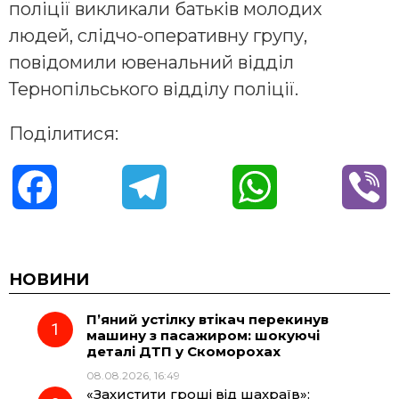
поліції викликали батьків молодих
людей, слідчо-оперативну групу,
повідомили ювенальний відділ
Тернопільського відділу поліції.
Поділитися:
F
T
W
V
a
e
h
i
c
l
a
b
НОВИНИ
П’яний устілку втікач перекинув
e
e
t
e
машину з пасажиром: шокуючі
деталі ДТП у Скоморохах
b
g
s
r
08.08.2026, 16:49
«Захистити гроші від шахраїв»: