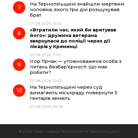
На Тернопільщині знайшли мертвим
чоловіка, якого три дні розшукував
брат
07.08.2026, 12:02
«Втратили час, який би врятував
його»: дружина ветерана
звернулася до поліції через дії
лікарів у Кременці
07.08.2026, 11:02
Ігор Гірчак — уповноважена особа з
питань безбар’єрності. Що має
робити?
07.08.2026, 10:01
На Тернопільщині через суд
вимагають міськраду повернути 5
гектарів земель
07.08.2026, 09:36
© 2026 Галас новини Тернополя та Тернопільщини