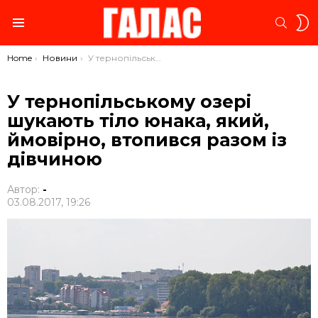
S
SEARC
S
Menu
You are here:
Home
Новини
У тернопільському озері шукають тіло юнака, який, ймовірно, втопився разом із дівчиною
У тернопільському озері
шукають тіло юнака, який,
ймовірно, втопився разом із
дівчиною
Автор:
-
03.08.2017, 19:26