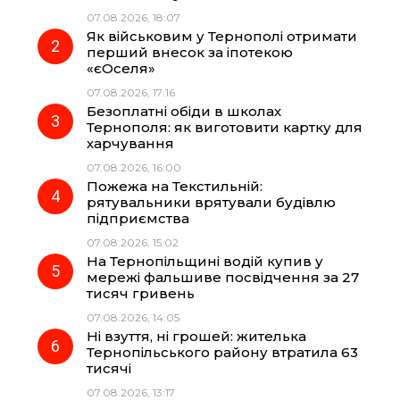
b
g
s
r
07.08.2026, 18:07
Як військовим у Тернополі отримати
o
r
A
перший внесок за іпотекою
«єОселя»
07.08.2026, 17:16
o
a
p
Безоплатні обіди в школах
Тернополя: як виготовити картку для
k
m
p
харчування
07.08.2026, 16:00
Пожежа на Текстильній:
рятувальники врятували будівлю
підприємства
07.08.2026, 15:02
На Тернопільщині водій купив у
мережі фальшиве посвідчення за 27
тисяч гривень
07.08.2026, 14:05
Ні взуття, ні грошей: жителька
Тернопільського району втратила 63
тисячі
07.08.2026, 13:17