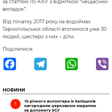
за статтею 115 ККУ з відміткою “нещасний
випадок”.
Від початку 2017 року на водоймах
Тернопільської області втопилося уже 30
людей, шестеро з них – діти.
Поділитися:
F
T
W
V
a
e
h
i
c
l
a
b
НОВИНИ
15-річного волонтера із Заліщиків
e
e
t
e
нагородили церковною медаллю
за допомогу ЗСУ