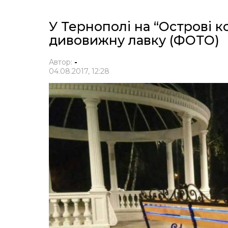
У Тернополі на “Острові 
дивовижну лавку (ФОТО)
Автор:
-
04.08.2017, 12:28