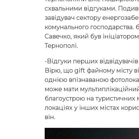
схвальними відгуками. Подив
завідувач сектору енергозаб
комунального господарства. б
Савечко, який був ініціатором
Тернополі.
-Відгуки перших відвідувачі
Вірю, що gift файному місту 
однією впізнаваною фотолокац
може мати мультиплікаційний
благоустрою на туристичних 
локаціях у інших містах кори
він.