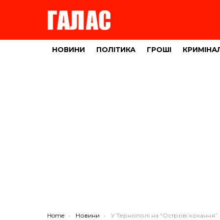
НОВИНИ
ПОЛІТИКА
ГРОШІ
КРИМІНА
You are here:
Home
Новини
У Тернополі на “Острові кохання” встановили дивовижну лавку (ФОТО)