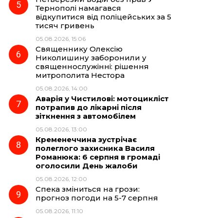
Тернополі намагався
відкупитися від поліцейських за 5
тисяч гривень
05.08.2026, 15:06
Священнику Олексію
Николишину заборонили у
священнослужінні: рішення
митрополита Нестора
05.08.2026, 14:00
Аварія у Чистилові: мотоцикліст
потрапив до лікарні після
зіткнення з автомобілем
05.08.2026, 13:00
Кременеччина зустрічає
полеглого захисника Василя
Романюка: 6 серпня в громаді
оголосили День жалоби
05.08.2026, 12:00
Спека зміниться на грози:
прогноз погоди на 5-7 серпня
05.08.2026, 11:10