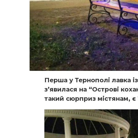
Перша у Тернополі лавка і
з’явилася на “Острові кох
такий сюрприз містянам, є