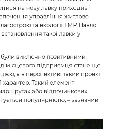
итися на нову лавку приходив і
езпечення управління житлово-
лагострою та екології ТМР Павло
 встановлення такої лавки у
в були виключно позитивними.
від місцевого підприємця стане ще
ією, а в перспективі такий проект
 характер. Такий елемент
маршрутах або відпочинкових
стується популярністю, – зазначив