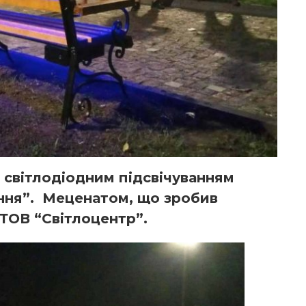
з світлодіодним підсвічуванням
ання”. Меценатом, що зробив
 ТОВ “Світлоцентр”.