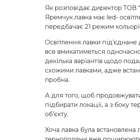
Як розповідає директор ТОВ 
Яремчук лавка має led- освітл
передбачає 21 режим кольорі
Освітлення лавки під’єднане д
все вмикатиметься одночасно
декілька варіантів щодо под
схожими лавками, адже встано
пробна.
А для того, щоб продовжувати
підбирати локації, а з боку 
об’єкту.
Хоча лавка була встановлена
тернополяни вже поширюють ч