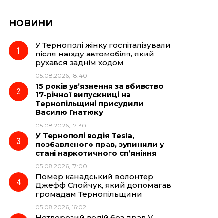
НОВИНИ
У Тернополі жінку госпіталізували
після наїзду автомобіля, який
рухався заднім ходом
05.08.2026, 18:40
15 років ув’язнення за вбивство
17-річної випускниці на
Тернопільщині присудили
Василю Гнатюку
05.08.2026, 17:30
У Тернополі водія Tesla,
позбавленого прав, зупинили у
стані наркотичного сп’яніння
05.08.2026, 17:00
Помер канадський волонтер
Джефф Слойчук, який допомагав
громадам Тернопільщини
05.08.2026, 16:02
Нетверезий водій без прав У