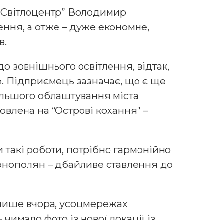
“Світлоцентр” Володимир
ення, а отже – дуже економне,
в.
о зовнішнього освітлення, відтак,
. Підприємець зазначає, що є ще
альшого облаштування міста
влена на “Острові кохання” –
 такі роботи, потрібно гармонійно
тернополян – дбайливе ставлення до
 лише вчора, усоцмережах
имало фото із нової локації із