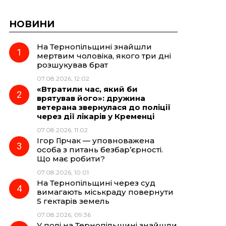
НОВИНИ
На Тернопільщині знайшли
мертвим чоловіка, якого три дні
розшукував брат
07.08.2026, 12:02
«Втратили час, який би
врятував його»: дружина
ветерана звернулася до поліції
через дії лікарів у Кременці
07.08.2026, 11:02
Ігор Гірчак — уповноважена
особа з питань безбар’єрності.
Що має робити?
07.08.2026, 10:01
На Тернопільщині через суд
вимагають міськраду повернути
5 гектарів земель
07.08.2026, 09:36
У полі на Тернопільщині знайшли