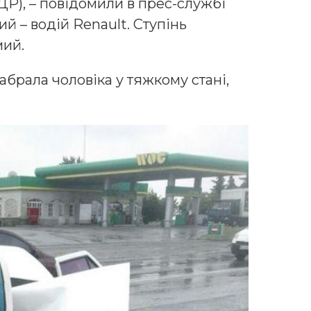
 ПДР), – повідомили в прес-службі
ий – водій Renault. Ступінь
мий.
абрала чоловіка у тяжкому стані,