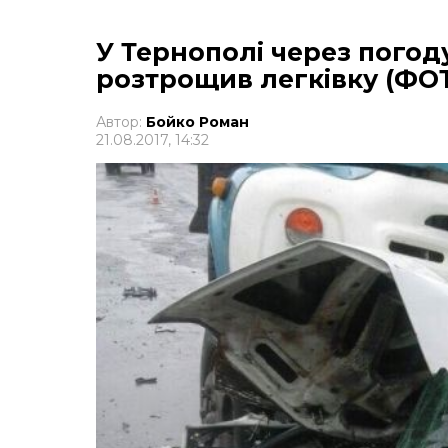
У Тернополі через погод
розтрощив легківку (ФО
Автор:
Бойко Роман
21.08.2017, 14:32