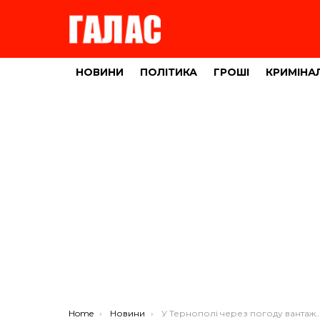
НОВИНИ
ПОЛІТИКА
ГРОШІ
КРИМІНА
You are here:
Home
Новини
У Тернополі через погоду вантажний автомобіль розтрощив легківку (ФОТО)