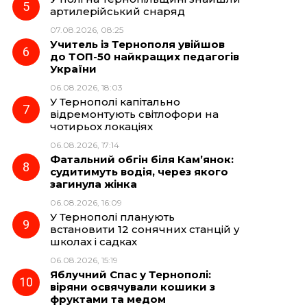
артилерійський снаряд
07.08.2026, 08:25
Учитель із Тернополя увійшов
до ТОП-50 найкращих педагогів
України
06.08.2026, 18:03
У Тернополі капітально
відремонтують світлофори на
чотирьох локаціях
06.08.2026, 17:14
Фатальний обгін біля Кам’янок:
судитимуть водія, через якого
загинула жінка
06.08.2026, 16:09
У Тернополі планують
встановити 12 сонячних станцій у
школах і садках
06.08.2026, 15:19
Яблучний Спас у Тернополі:
віряни освячували кошики з
фруктами та медом