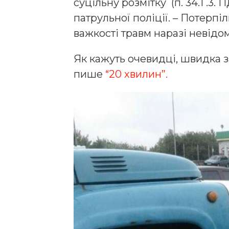
суцільну розмітку (п. 34.1 .3.
патрульної поліції. – Потерпіл
важкості травм наразі невідо
Як кажуть очевидці, швидка з
пише
“20 хвилин”.