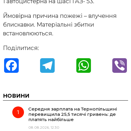
1 автоцистерна на шасі ГАЗ- 53.
Ймовірна причина пожежі – влучення
блискавки. Матеріальні збитки
встановлюються.
Поділитися:
F
T
W
V
a
e
h
i
c
l
a
b
НОВИНИ
Середня зарплата на Тернопільщині
e
e
t
e
перевищила 25,5 тисячі гривень: де
платять найбільше
b
g
s
r
08.08.2026, 12:30