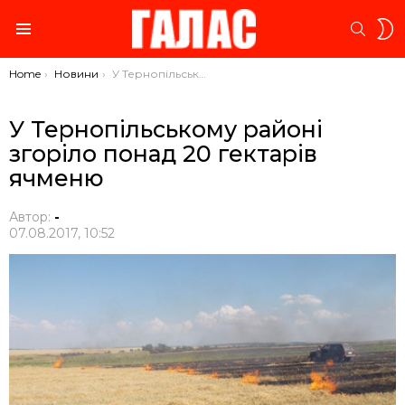
S
SEARC
S
Menu
You are here:
Home
Новини
У Тернопільському районі згоріло понад 20 гектарів ячменю
У Тернопільському районі
згоріло понад 20 гектарів
ячменю
Автор:
-
07.08.2017, 10:52