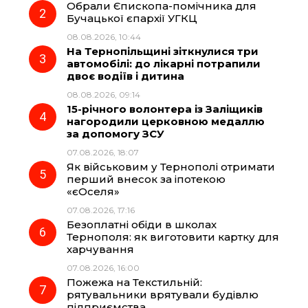
Обрали Єпископа-помічника для
o
r
A
Бучацької єпархії УГКЦ
08.08.2026, 10:44
На Тернопільщині зіткнулися три
o
a
p
автомобілі: до лікарні потрапили
двоє водіїв і дитина
k
m
p
08.08.2026, 09:14
15-річного волонтера із Заліщиків
нагородили церковною медаллю
за допомогу ЗСУ
07.08.2026, 18:07
Як військовим у Тернополі отримати
перший внесок за іпотекою
«єОселя»
07.08.2026, 17:16
Безоплатні обіди в школах
Тернополя: як виготовити картку для
харчування
07.08.2026, 16:00
Пожежа на Текстильній:
рятувальники врятували будівлю
підприємства