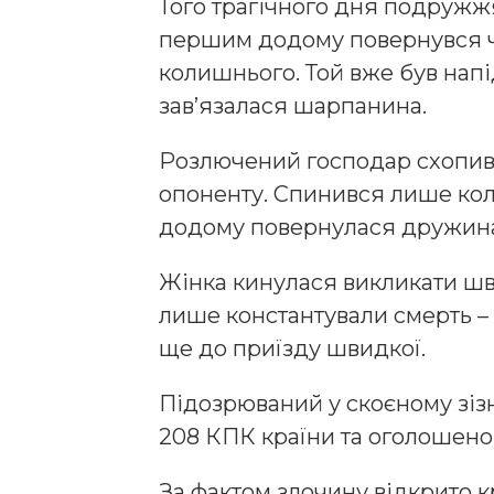
Того трагічного дня подружж
першим додому повернувся чол
колишнього. Той вже був напі
зав’язалася шарпанина.
Розлючений господар схопив 
опоненту. Спинився лише коли
додому повернулася дружин
Жінка кинулася викликати ш
лише константували смерть –
ще до приїзду швидкої.
Підозрюваний у скоєному зізн
208 КПК країни та оголошено 
За фактом злочину відкрито 