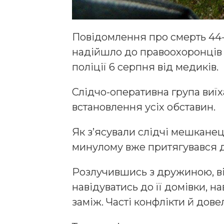
Повідомлення про смерть 44
надійшло до правоохоронців 
поліції 6 серпня від медиків.
Слідчо-оперативна група виїх
встановлення усіх обставин.
Як з’ясували слідчі мешканец
минулому вже притягувався д
Розлучившись з дружиною, в
навідуватись до її домівки, н
заміж. Часті конфлікти й дов