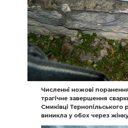
Численні ножові поранення 
трагічне завершення сварк
Смиківці Тернопільського 
виникла у обох через жінку