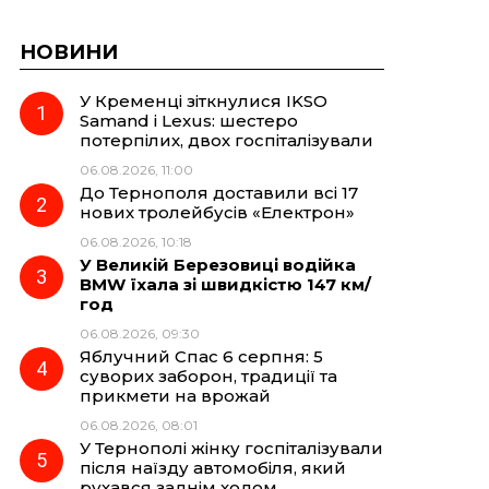
НОВИНИ
У Кременці зіткнулися IKSO
Samand і Lexus: шестеро
потерпілих, двох госпіталізували
06.08.2026, 11:00
До Тернополя доставили всі 17
нових тролейбусів «Електрон»
06.08.2026, 10:18
У Великій Березовиці водійка
BMW їхала зі швидкістю 147 км/
год
06.08.2026, 09:30
Яблучний Спас 6 серпня: 5
суворих заборон, традиції та
прикмети на врожай
06.08.2026, 08:01
У Тернополі жінку госпіталізували
після наїзду автомобіля, який
рухався заднім ходом