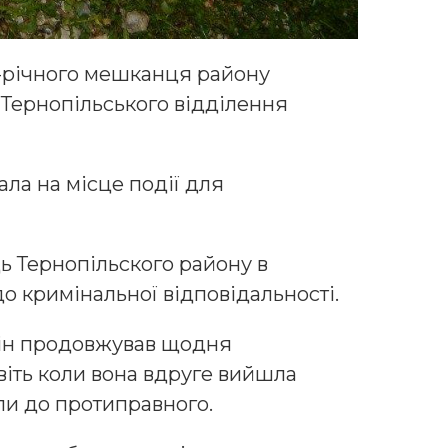
-річного мешканця району
Тернопільського відділення
ала на місце події для
ь Тернопільского району в
о кримінальної відповідальності.
ін продовжував щодня
авіть коли вона вдруге вийшла
ели до протиправного.