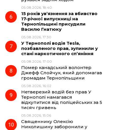
05.08.2026, 18:40
15 років ув’язнення за вбивство
17-річної випускниці на
Тернопільщині присудили
Василю Гнатюку
05.08.2026, 17:30
У Тернополі водія Tesla,
позбавленого прав, зупинили у
стані наркотичного сп’яніння
05.08.2026, 17:00
Помер канадський волонтер
Джефф Слойчук, який допомагав
громадам Тернопільщини
05.08.2026, 16:02
Нетверезий водій без прав У
Тернополі намагався
відкупитися від поліцейських за 5
тисяч гривень
05.08.2026, 15:06
Священнику Олексію
Николишину заборонили у