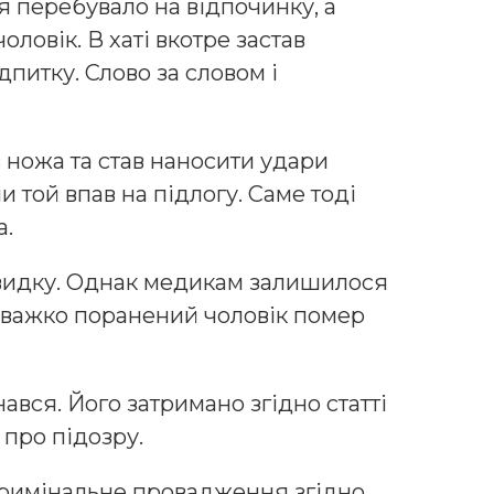
я перебувало на відпочинку, а
овік. В хаті вкотре застав
дпитку. Слово за словом і
ножа та став наносити удари
 той впав на підлогу. Саме тоді
а.
видку. Однак медикам залишилося
 важко поранений чоловік помер
ався. Його затримано згідно статті
про підозру.
кримінальне провадження згідно