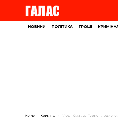
НОВИНИ
ПОЛІТИКА
ГРОШІ
КРИМІНА
You are here:
Home
Кримінал
У селі Смиківці Тернопільського району трапилося жорстоке вбивство