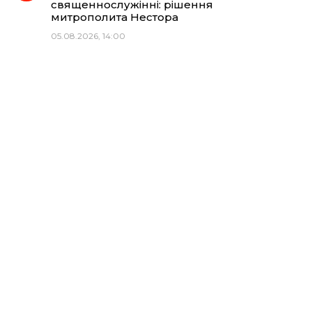
священнослужінні: рішення
митрополита Нестора
05.08.2026, 14:00