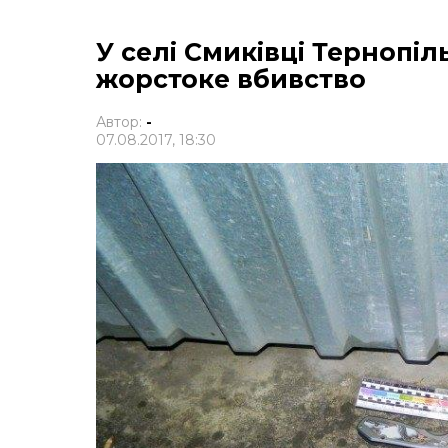
У селі Смиківці Тернопі
жорстоке вбивство
Автор:
-
07.08.2017, 18:30