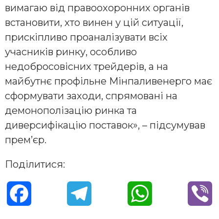
вимагаю від правоохоронних органів
встановити, хто винен у цій ситуації,
прискіпливо проаналізувати всіх
учасників ринку, особливо
недобросовісних трейдерів, а на
майбутнє профільне Мінпаливенерго має
сформувати заходи, спрямовані на
демонополізацію ринка та
диверсифікацію поставок», – підсумував
прем’єр.
Поділитися:
F
T
W
V
a
e
h
i