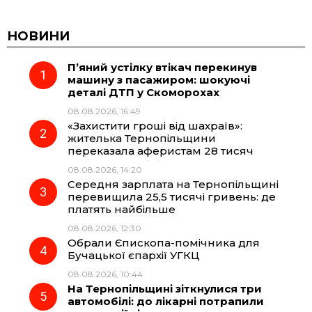
c
l
a
b
НОВИНИ
П’яний устілку втікач перекинув
e
e
t
e
машину з пасажиром: шокуючі
деталі ДТП у Скоморохах
b
g
s
r
08.08.2026, 16:49
«Захистити гроші від шахраїв»:
o
r
A
жителька Тернопільщини
переказала аферистам 28 тисяч
08.08.2026, 14:20
o
a
p
Середня зарплата на Тернопільщині
перевищила 25,5 тисячі гривень: де
k
m
p
платять найбільше
08.08.2026, 12:30
Обрали Єпископа-помічника для
Бучацької єпархії УГКЦ
08.08.2026, 10:44
На Тернопільщині зіткнулися три
автомобілі: до лікарні потрапили