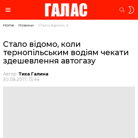
S
SEARC
S
Menu
You are here:
Home
Новини
Стало відомо, коли тернопільським водіям чекати здешевлення автогазу
Стало відомо, коли
тернопільським водіям чекати
здешевлення автогазу
Автор:
Тиха Галина
30.08.2017, 13:44