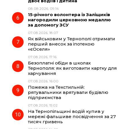
двоє водіїв і дитина
08.08.2026, 09:14
15-річного волонтера із Заліщиків
нагородили церковною медаллю
за допомогу ЗСУ
07.08.2026, 18:07
Як військовим у Тернополі отримати
перший внесок за іпотекою
«єОселя»
07.08.2026, 17:16
Безоплатні обіди в школах
Тернополя: як виготовити картку для
харчування
07.08.2026, 16:00
Пожежа на Текстильній:
рятувальники врятували будівлю
підприємства
07.08.2026, 15:02
На Тернопільщині водій купив у
мережі фальшиве посвідчення за 27
тисяч гривень