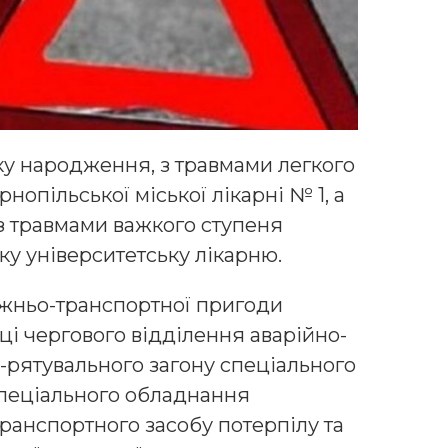
ку народження, з травмами легкого
рнопільської міської лікарні № 1, а
з травмами важкого ступеня
ку університетську лікарню.
рожньо-транспортної пригоди
ці чергового відділення аварійно-
-рятувального загону спеціального
пеціального обладнання
ранспортного засобу потерпілу та