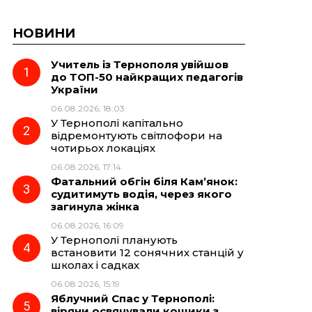
НОВИНИ
Учитель із Тернополя увійшов
до ТОП-50 найкращих педагогів
України
06.08.2026, 18:03
У Тернополі капітально
відремонтують світлофори на
чотирьох локаціях
06.08.2026, 17:14
Фатальний обгін біля Кам’янок:
судитимуть водія, через якого
загинула жінка
06.08.2026, 16:09
У Тернополі планують
встановити 12 сонячних станцій у
школах і садках
06.08.2026, 15:19
Яблучний Спас у Тернополі:
віряни освячували кошики з