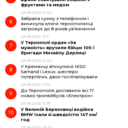
фруктами та медом
06.08.2026, 14:00
Забрала сумку з телефоном і
викинула ключі: тернополянці
загрожує до 8 років ув’язнення
06.08.2026, 13:11
У Тернополі орден «За
мужність» вручили бійцю 105-ї
бригади Михайлу Дерлиці
06.08.2026, 12:00
У Кременці зіткнулися IKSO
Samand і Lexus: шестеро
потерпілих, двох госпіталізували
06.08.2026, 11:00
До Тернополя доставили всі 17
нових тролейбусів «Електрон»
06.08.2026, 10:18
У Великій Березовиці водійка
BMW їхала зі швидкістю 147 км/
год
06.08.2026, 09:30