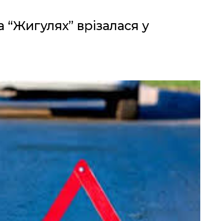
 “Жигулях” врізалася у