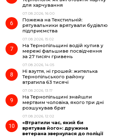
для харчування
07.08.2026, 16:00
Пожежа на Текстильній:
рятувальники врятували будівлю
підприємства
07.08.2026, 15:02
На Тернопільщині водій купив у
мережі фальшиве посвідчення
за 27 тисяч гривень
07.08.2026, 14:05
Ні взуття, ні грошей: жителька
Тернопільського району
втратила 63 тисячі
07.08.2026, 13:17
На Тернопільщині знайшли
мертвим чоловіка, якого три дні
розшукував брат
07.08.2026, 12:02
«Втратили час, який би
врятував його»: дружина
ветерана звернулася до поліції