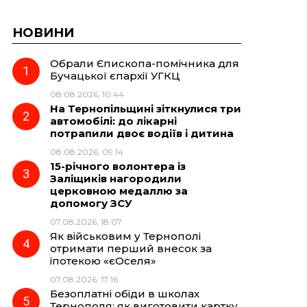
НОВИНИ
Обрали Єпископа-помічника для
Бучацької єпархії УГКЦ
08.08.2026, 10:44
На Тернопільщині зіткнулися три
автомобілі: до лікарні
потрапили двоє водіїв і дитина
08.08.2026, 09:14
15-річного волонтера із
Заліщиків нагородили
церковною медаллю за
допомогу ЗСУ
07.08.2026, 18:07
Як військовим у Тернополі
отримати перший внесок за
іпотекою «єОселя»
07.08.2026, 17:16
Безоплатні обіди в школах
Тернополя: як виготовити картку