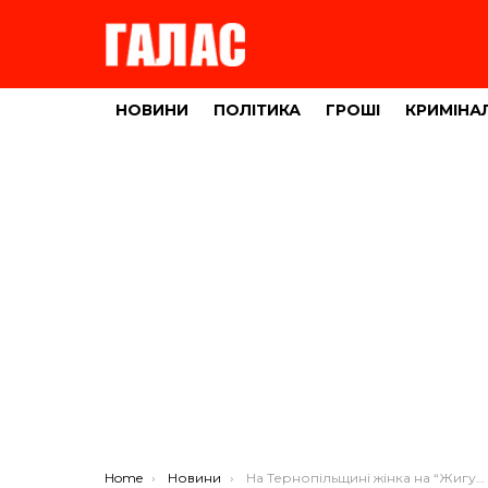
НОВИНИ
ПОЛІТИКА
ГРОШІ
КРИМІНА
You are here:
Home
Новини
На Тернопільщині жінка на “Жигулях” врізалася у “Мерседес”