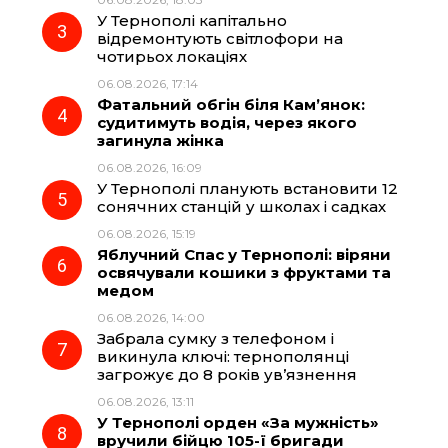
У Тернополі капітально
o
a
p
відремонтують світлофори на
чотирьох локаціях
k
m
p
06.08.2026, 17:14
Фатальний обгін біля Кам’янок:
судитимуть водія, через якого
загинула жінка
06.08.2026, 16:09
У Тернополі планують встановити 12
сонячних станцій у школах і садках
06.08.2026, 15:19
Яблучний Спас у Тернополі: віряни
освячували кошики з фруктами та
медом
06.08.2026, 14:00
Забрала сумку з телефоном і
викинула ключі: тернополянці
загрожує до 8 років ув’язнення
06.08.2026, 13:11
У Тернополі орден «За мужність»
вручили бійцю 105-ї бригади