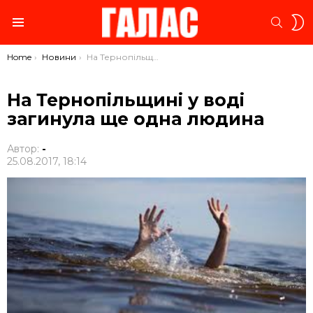
S
SEARC
S
Menu
You are here:
Home
Новини
На Тернопільщині у воді загинула ще одна людина
На Тернопільщині у воді
загинула ще одна людина
Автор:
-
25.08.2017, 18:14