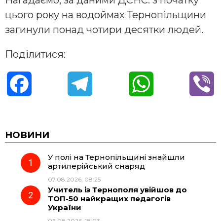
Нагадаємо, за даними ДСНС. з початку
цього року на водоймах Тернопільщини
загинули понад чотири десятки людей.
Поділитися:
F
T
W
V
a
e
h
i
c
l
a
b
НОВИНИ
У полі на Тернопільщині знайшли
e
e
t
e
артилерійський снаряд
07.08.2026, 08:25
b
g
s
r
Учитель із Тернополя увійшов до
ТОП-50 найкращих педагогів
o
r
A
України
06.08.2026, 18:03