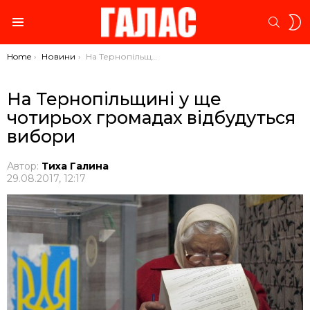
S
SEARC
S
Menu
You are here:
Home
Новини
На Тернопільщині у ще чотирьох громадах відбудуться вибори
На Тернопільщині у ще
чотирьох громадах відбудуться
вибори
Автор:
Тиха Галина
29.08.2017, 12:17