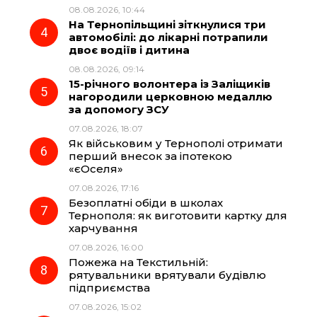
k
m
p
08.08.2026, 10:44
На Тернопільщині зіткнулися три
автомобілі: до лікарні потрапили
двоє водіїв і дитина
08.08.2026, 09:14
15-річного волонтера із Заліщиків
нагородили церковною медаллю
за допомогу ЗСУ
07.08.2026, 18:07
Як військовим у Тернополі отримати
перший внесок за іпотекою
«єОселя»
07.08.2026, 17:16
Безоплатні обіди в школах
Тернополя: як виготовити картку для
харчування
07.08.2026, 16:00
Пожежа на Текстильній:
рятувальники врятували будівлю
підприємства
07.08.2026, 15:02