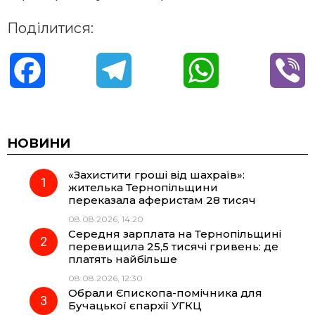
Поділитися:
F
T
W
V
a
e
h
i
c
l
a
b
НОВИНИ
«Захистити гроші від шахраїв»:
e
e
t
e
жителька Тернопільщини
переказала аферистам 28 тисяч
b
g
s
r
08.08.2026, 14:20
Середня зарплата на Тернопільщині
o
r
A
перевищила 25,5 тисячі гривень: де
платять найбільше
08.08.2026, 12:30
o
a
p
Обрали Єпископа-помічника для
Бучацької єпархії УГКЦ