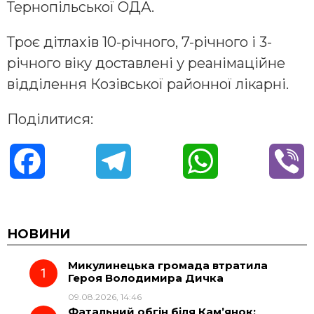
Тернопільської ОДА.
Троє дітлахів 10-річного, 7-річного і 3-
річного віку доставлені у реанімаційне
відділення Козівської районної лікарні.
Поділитися:
F
T
W
V
a
e
h
i
c
l
a
b
НОВИНИ
Микулинецька громада втратила
e
e
t
e
Героя Володимира Дичка
09.08.2026, 14:46
b
g
s
r
Фатальний обгін біля Кам’янок: