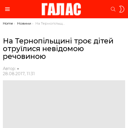
S
SEARC
S
Menu
You are here:
Home
Новини
На Тернопільщині троє дітей отруїлися невідомою речовиною
На Тернопільщині троє дітей
отруїлися невідомою
речовиною
Автор:
-
28.08.2017, 11:31