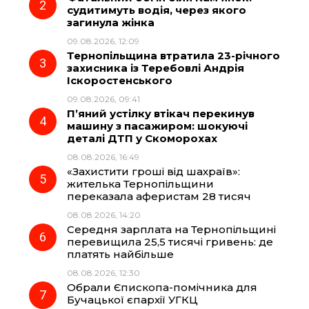
судитимуть водія, через якого
o
r
A
загинула жінка
09.08.2026, 12:09
Тернопільщина втратила 23-річного
o
a
p
захисника із Теребовлі Андрія
Іскоростенського
k
m
p
09.08.2026, 09:41
П’яний устілку втікач перекинув
машину з пасажиром: шокуючі
деталі ДТП у Скоморохах
08.08.2026, 16:49
«Захистити гроші від шахраїв»:
жителька Тернопільщини
переказала аферистам 28 тисяч
08.08.2026, 14:20
Середня зарплата на Тернопільщині
перевищила 25,5 тисячі гривень: де
платять найбільше
08.08.2026, 12:30
Обрали Єпископа-помічника для
Бучацької єпархії УГКЦ