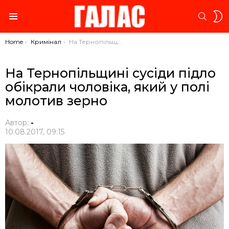
S
SEARC
S
Menu
You are here:
Home
Кримінал
На Тернопільщині сусіди підло обікрали чоловіка, який у полі молотив зерно
На Тернопільщині сусіди підло
обікрали чоловіка, який у полі
молотив зерно
Автор:
-
10.08.2017, 09:15