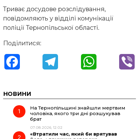
Триває досудове розслідування,
повідомляють у відділі комунікації
поліції Тернопільської області.
Поділитися:
F
T
W
V
a
e
h
i
c
l
a
b
НОВИНИ
На Тернопільщині знайшли мертвим
e
e
t
e
чоловіка, якого три дні розшукував
брат
b
g
s
r
07.08.2026, 12:02
«Втратили час, який би врятував