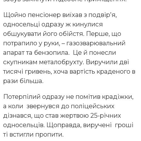
Щойно пенсіонер виїхав з подвір’я,
односельці одразу ж кинулися
обшукувати його обійстя. Перше, що
потрапило у руки, – газозварювальний
апарат та бензопила. Це й понесли
скупникам металобрухту. Виручили дві
тисячі гривень, хоча вартість краденого в
рази більша.
Потерпілий одразу не помітив крадіжки,
а коли звернувся до поліцейських
дізнався, що став жертвою 25-річних
односельців. Щоправда, виручені гроші
ті встигли пропити.