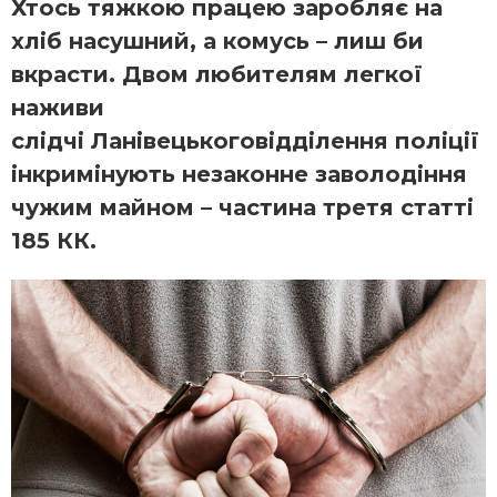
Хтось тяжкою працею заробляє на
хліб насушний, а комусь – лиш би
вкрасти. Двом любителям легкої
наживи
слідчі Ланівецькоговідділення поліції
інкримінують незаконне заволодіння
чужим майном – частина третя статті
185 КК.