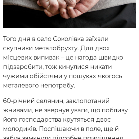
Того дня в село Соколівка заїхали
скупники металобрухту. Для двох
місцевих випивак – це нагода швидко
підзаробити, тож кинулися никати
чужими обійстями у пошуках якогось
металевого непотребу.
60-річний селянин, заклопотаний
жнивами, не звернув уваги, що поблизу
його господарства крутяться двоє
молодиків. Поспішаючи в поле, ще й
забув замкнути підсобне приміщення.