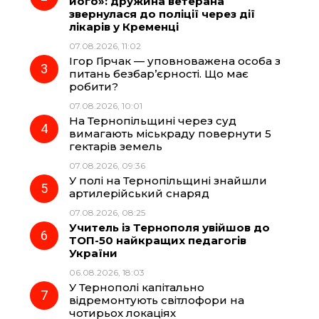
o
r
A
його»: дружина ветерана
звернулася до поліції через дії
лікарів у Кременці
o
a
p
07.08.2026, 11:02
Ігор Гірчак — уповноважена особа з
k
m
p
питань безбар’єрності. Що має
робити?
07.08.2026, 10:01
На Тернопільщині через суд
вимагають міськраду повернути 5
гектарів земель
07.08.2026, 09:36
У полі на Тернопільщині знайшли
артилерійський снаряд
07.08.2026, 08:25
Учитель із Тернополя увійшов до
ТОП-50 найкращих педагогів
України
06.08.2026, 18:03
У Тернополі капітально
відремонтують світлофори на
чотирьох локаціях