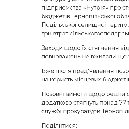
підприємства «Нутрія» про с
бюджетів Тернопільської обл
Подільської селищної терито
грн втрат сільськогосподарсь
Заходи щодо їх стягнення від
повноважень не вживали ще з
Вже після пред‘явлення позо
на користь місцевих бюджетів 
Позовні вимоги щодо решти с
додатково стягнуть понад 77 
службі прокуратури Тернопіль
Поділитися: