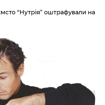
мсто “Нутрія” оштрафували на