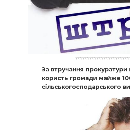
???????????????????????????????
За втручання прокуратури
користь громади майже 100
сільськогосподарського в