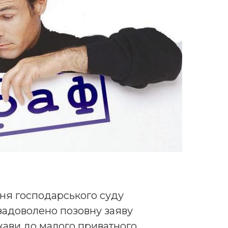
ня господарського суду
 задоволено позовну заяву
жави до малого приватного