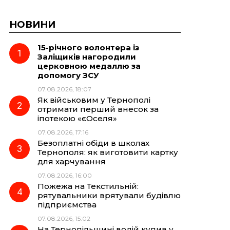
НОВИНИ
15-річного волонтера із
Заліщиків нагородили
церковною медаллю за
допомогу ЗСУ
07.08.2026, 18:07
Як військовим у Тернополі
отримати перший внесок за
іпотекою «єОселя»
07.08.2026, 17:16
Безоплатні обіди в школах
Тернополя: як виготовити картку
для харчування
07.08.2026, 16:00
Пожежа на Текстильній:
рятувальники врятували будівлю
підприємства
07.08.2026, 15:02
На Тернопільщині водій купив у