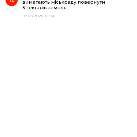
вимагають міськраду повернути
5 гектарів земель
07.08.2026, 09:36