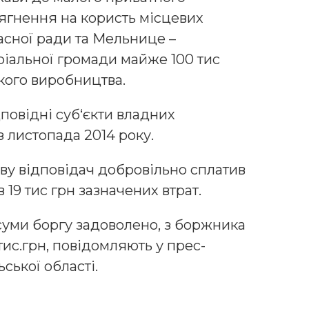
тягнення на користь місцевих
асної ради та Мельнице –
ріальної громади майже 100 тис
кого виробництва.
повідні суб‘єкти владних
 листопада 2014 року.
ву відповідач добровільно сплатив
19 тис грн зазначених втрат.
уми боргу задоволено, з боржника
тис.грн, повідомляють у прес-
ської області.