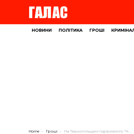
НОВИНИ
ПОЛІТИКА
ГРОШІ
КРИМІНА
You are here:
Home
Гроші
На Тернопільщині підприємсто “Нутрія” оштрафували на 100 тисяч гривень