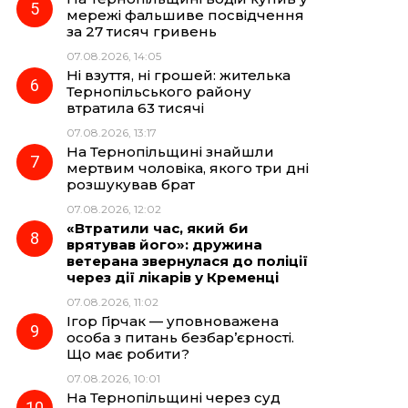
мережі фальшиве посвідчення
за 27 тисяч гривень
07.08.2026, 14:05
Ні взуття, ні грошей: жителька
Тернопільського району
втратила 63 тисячі
07.08.2026, 13:17
На Тернопільщині знайшли
мертвим чоловіка, якого три дні
розшукував брат
07.08.2026, 12:02
«Втратили час, який би
врятував його»: дружина
ветерана звернулася до поліції
через дії лікарів у Кременці
07.08.2026, 11:02
Ігор Гірчак — уповноважена
особа з питань безбар’єрності.
Що має робити?
07.08.2026, 10:01
На Тернопільщині через суд