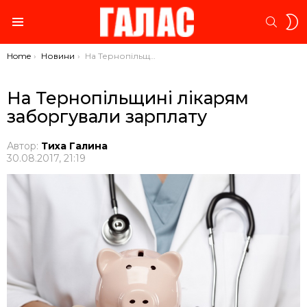
S
SEARC
S
Menu
You are here:
Home
Новини
На Тернопільщині лікарям заборгували зарплату
На Тернопільщині лікарям
заборгували зарплату
Автор:
Тиха Галина
30.08.2017, 21:19