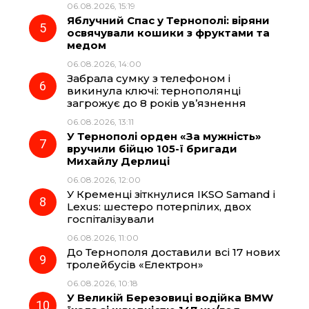
06.08.2026, 15:19
Яблучний Спас у Тернополі: віряни
освячували кошики з фруктами та
медом
06.08.2026, 14:00
Забрала сумку з телефоном і
викинула ключі: тернополянці
загрожує до 8 років ув’язнення
06.08.2026, 13:11
У Тернополі орден «За мужність»
вручили бійцю 105-ї бригади
Михайлу Дерлиці
06.08.2026, 12:00
У Кременці зіткнулися IKSO Samand і
Lexus: шестеро потерпілих, двох
госпіталізували
06.08.2026, 11:00
До Тернополя доставили всі 17 нових
тролейбусів «Електрон»
06.08.2026, 10:18
У Великій Березовиці водійка BMW