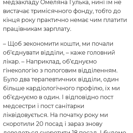
медзакладу Омеляна Гулька, нині їм не
вистачає тримісячного фонду, тобто до
кінця року практично немає чим платити
працівникам зарплату.
– Щоб зекономити кошти, ми почали
об’єднувати відділи, – каже головний
лікар. – Наприклад, об’єднуємо
гінекологію з пологовим відділенням.
Було два терапевтичних відділи, один
більше кардіологічного профілю, їх ми
об’єднуємо в один. І відповідно пост
медсестри і пост санітарки
ліквідовується. На початку року ми
скоротили 20 посад і зараз знову
доведеться скоротити 18 посад. І будемо