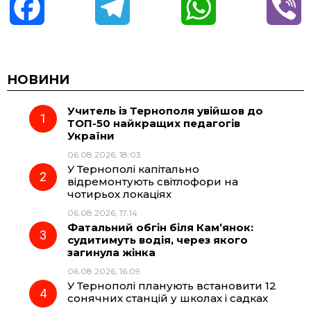
F
T
W
V
a
e
h
i
c
l
a
b
НОВИНИ
Учитель із Тернополя увійшов до
e
e
t
e
ТОП-50 найкращих педагогів
України
b
g
s
r
06.08.2026, 18:03
У Тернополі капітально
o
r
A
відремонтують світлофори на
чотирьох локаціях
06.08.2026, 17:14
o
a
p
Фатальний обгін біля Кам’янок:
судитимуть водія, через якого
k
m
p
загинула жінка
06.08.2026, 16:09
У Тернополі планують встановити 12
сонячних станцій у школах і садках