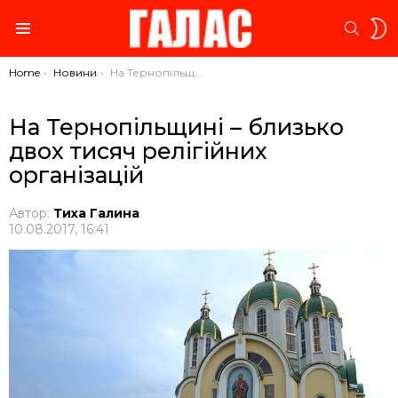
S
SEARC
S
Menu
You are here:
Home
Новини
На Тернопільщині – близько двох тисяч релігійних організацій
На Тернопільщині – близько
двох тисяч релігійних
організацій
Автор:
Тиха Галина
10.08.2017, 16:41