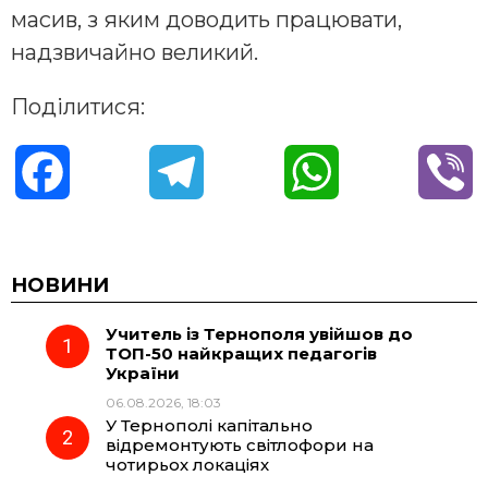
масив, з яким доводить працювати,
надзвичайно великий.
Поділитися:
F
T
W
V
a
e
h
i
c
l
a
b
НОВИНИ
Учитель із Тернополя увійшов до
e
e
t
e
ТОП-50 найкращих педагогів
України
b
g
s
r
06.08.2026, 18:03
У Тернополі капітально
o
r
A
відремонтують світлофори на
чотирьох локаціях