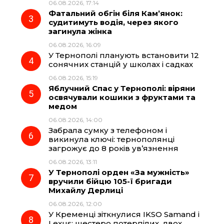
06.08.2026, 17:14
o
a
p
Фатальний обгін біля Кам’янок:
судитимуть водія, через якого
k
m
p
загинула жінка
06.08.2026, 16:09
У Тернополі планують встановити 12
сонячних станцій у школах і садках
06.08.2026, 15:19
Яблучний Спас у Тернополі: віряни
освячували кошики з фруктами та
медом
06.08.2026, 14:00
Забрала сумку з телефоном і
викинула ключі: тернополянці
загрожує до 8 років ув’язнення
06.08.2026, 13:11
У Тернополі орден «За мужність»
вручили бійцю 105-ї бригади
Михайлу Дерлиці
06.08.2026, 12:00
У Кременці зіткнулися IKSO Samand і
Lexus: шестеро потерпілих, двох