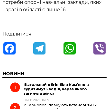
потреби опорні навчальні заклади, яких
наразі в області є лише 16.
Поділитися:
F
T
W
V
a
e
h
i
c
l
a
b
НОВИНИ
Фатальний обгін біля Кам’янок:
e
e
t
e
судитимуть водія, через якого
загинула жінка
b
g
s
r
06.08.2026, 16:09
У Тернополі планують встановити 12