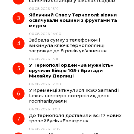
o
r
A
сонячних станцій у школах і садках
06.08.2026, 15:19
Яблучний Спас у Тернополі: віряни
o
a
p
освячували кошики з фруктами та
медом
k
m
p
06.08.2026, 14:00
Забрала сумку з телефоном і
викинула ключі: тернополянці
загрожує до 8 років ув’язнення
06.08.2026, 13:11
У Тернополі орден «За мужність»
вручили бійцю 105-ї бригади
Михайлу Дерлиці
06.08.2026, 12:00
У Кременці зіткнулися IKSO Samand і
Lexus: шестеро потерпілих, двох
госпіталізували
06.08.2026, 11:00
До Тернополя доставили всі 17 нових
тролейбусів «Електрон»
06.08.2026, 10:18