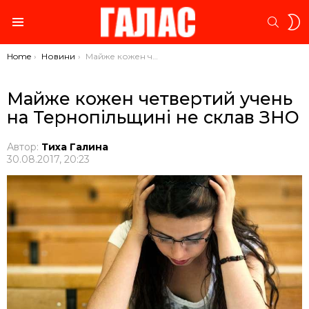
S
SEARC
S
Menu
You are here:
Home
Новини
Майже кожен четвертий учень на Тернопільщині не склав ЗНО
Майже кожен четвертий учень
на Тернопільщині не склав ЗНО
Автор:
Тиха Галина
30.08.2017, 20:23